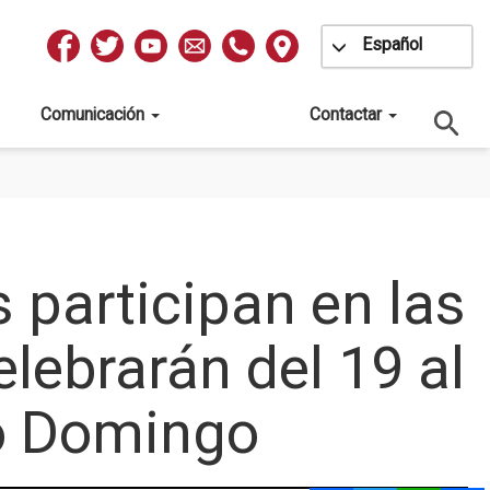
Toggle Dropdow
Español
Redes
Sociales
Comunicación
Contactar
 2025 QUE SE CELEBRARÁN DEL 19 AL 23 DE MAYO EN EL 
 participan en las
lebrarán del 19 al
to Domingo
Facebook
Twitter
Whats