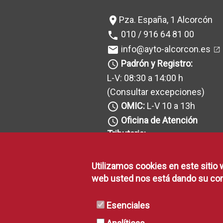
Pza. España, 1 Alcorcón
location_on
010 / 916 64 81 00
phone
info@ayto-alcorcon.es
mail
Padrón y Registro:
query_builder
L-V: 08:30 a 14:00 h
(Consultar excepciones
)
OMIC:
L-V 10 a 13h
query_builder
Oficina de Atención
query_builder
Tributaria:
L-V: 08:30 a 14h
(Consultar excepciones
)
Utilizamos cookies en este sitio 
Recaudación:
query_builder
web usted nos está dando su con
L-V: 08:30 a 14h y J: 16 a 18h
(Consultar excepciones
)
Esenciales