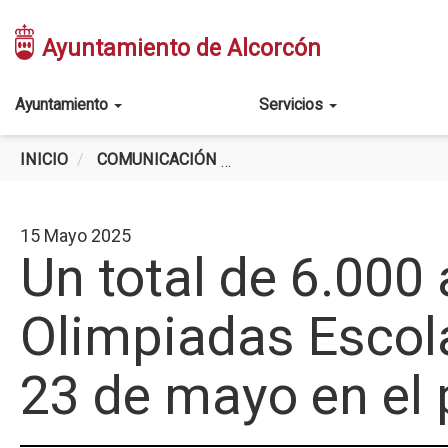
Pasar
al
Ayuntamiento de Alcorcón
contenido
principal
Main
Ayuntamiento
Servicios
navigation
INICIO
COMUNICACIÓN
UN TOTAL DE 6.000 ALUMN
15 Mayo 2025
Un total de 6.000
Olimpiadas Escola
23 de mayo en el