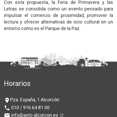
Con esta propuesta, la Feria de Primavera y las
Letras se consolida como un evento pensado para
impulsar el comercio de proximidad, promover la
lectura y ofrecer alternativas de ocio cultural en un
entorno como es el Parque de la Paz.
Horarios
Pza. España, 1 Alcorcón
location_on
010 / 916 64 81 00
phone
info@ayto-alcorcon.es
mail