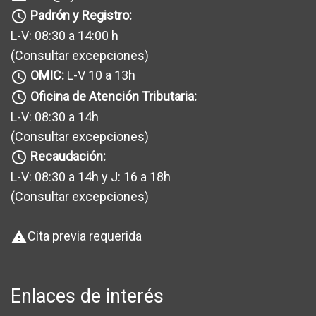
Padrón y Registro:
query_builder
L-V: 08:30 a 14:00 h
(Consultar excepciones
)
OMIC:
L-V 10 a 13h
query_builder
Oficina de Atención Tributaria:
query_builder
L-V: 08:30 a 14h
(Consultar excepciones
)
Recaudación:
query_builder
L-V: 08:30 a 14h y J: 16 a 18h
(Consultar excepciones
)
Cita previa requerida
warning
Enlaces de interés