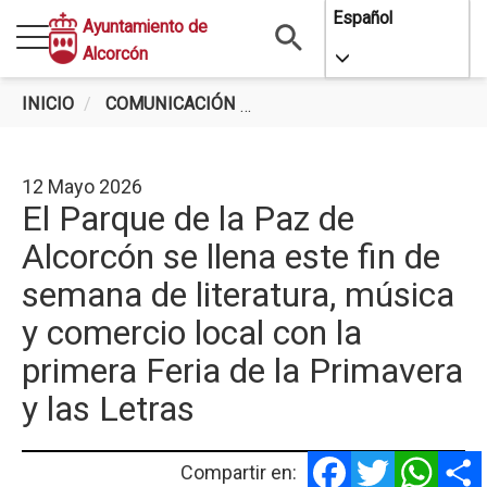
Pasar
Español
Ayuntamiento de
al
Alcorcón
Toggle Dropdo
contenido
principal
INICIO
COMUNICACIÓN
EL PARQUE DE LA PAZ DE 
12 Mayo 2026
El Parque de la Paz de
Alcorcón se llena este fin de
semana de literatura, música
y comercio local con la
primera Feria de la Primavera
y las Letras
Facebook
Twitter
Whats
Compartir en: