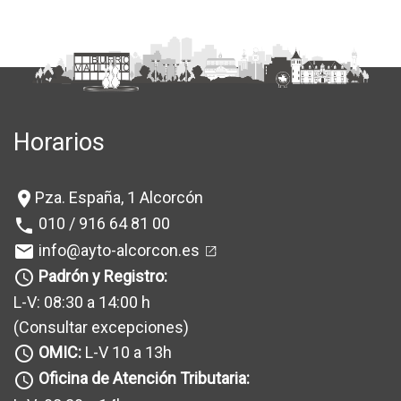
Horarios
Pza. España, 1 Alcorcón
location_on
010 / 916 64 81 00
phone
info@ayto-alcorcon.es
mail
Padrón y Registro:
query_builder
L-V: 08:30 a 14:00 h
(Consultar excepciones
)
OMIC:
L-V 10 a 13h
query_builder
Oficina de Atención Tributaria:
query_builder