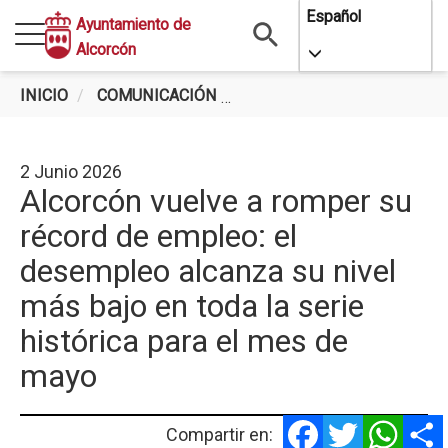
Pasar
Español
Ayuntamiento de
al
Alcorcón
Toggle Dropdo
contenido
principal
INICIO
COMUNICACIÓN
ALCORCÓN VUELVE A ROMPE
2 Junio 2026
Alcorcón vuelve a romper su
récord de empleo: el
desempleo alcanza su nivel
más bajo en toda la serie
histórica para el mes de
mayo
Facebook
Twitter
Whats
Compartir en: