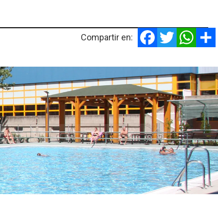
Facebook
Twitter
Whats
Compartir en: