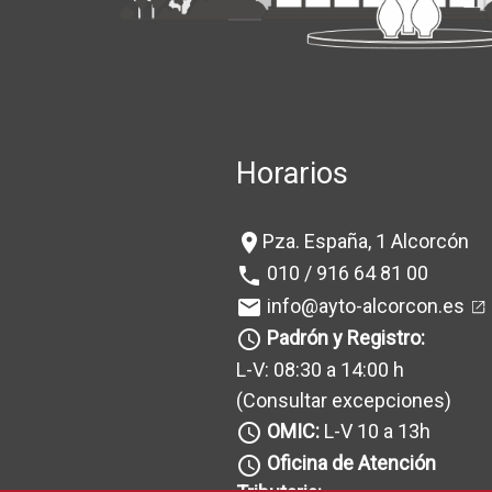
Horarios
Pza. España, 1 Alcorcón
location_on
010 / 916 64 81 00
phone
info@ayto-alcorcon.es
mail
Padrón y Registro:
query_builder
L-V: 08:30 a 14:00 h
(Consultar excepciones
)
OMIC:
L-V 10 a 13h
query_builder
Oficina de Atención
query_builder