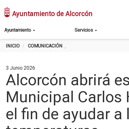
Pasar
al
Ayuntamiento de Alcorcón
contenido
principal
Main
Ayuntamiento
Servicios
navigation
INICIO
COMUNICACIÓN
ALCORCÓN ABRIRÁ ESTE SÁ
3 Junio 2026
Alcorcón abrirá es
Municipal Carlos 
el fin de ayudar a 