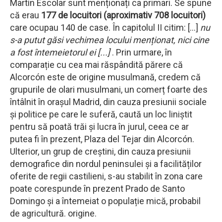
Martín Escolar sunt menționați ca primari. Se spune
că erau
177 de locuitori (aproximativ 708 locuitori)
care ocupau 140 de case. În capitolul II citim: [...]
nu
s-a putut găsi vechimea locului menționat, nici cine
a fost întemeietorul ei [...]
. Prin urmare, în
comparație cu cea mai răspândită părere că
Alcorcón este de origine musulmană, credem că
grupurile de olari musulmani, un comerț foarte des
întâlnit în orașul Madrid, din cauza presiunii sociale
și politice pe care le suferă, caută un loc liniștit
pentru să poată trăi și lucra în jurul, ceea ce ar
putea fi în prezent, Plaza del Tejar din Alcorcón.
Ulterior, un grup de creștini, din cauza presiunii
demografice din nordul peninsulei și a facilităților
oferite de regii castilieni, s-au stabilit în zona care
poate corespunde în prezent Prado de Santo
Domingo și a întemeiat o populație mică, probabil
de agricultură. origine.