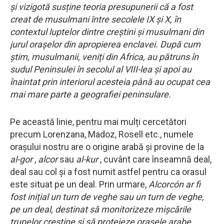
și vizigotă susține teoria presupunerii că a fost
creat de musulmani între secolele IX și X, în
contextul luptelor dintre creștini și musulmani din
jurul orașelor din apropierea enclavei. După cum
știm, musulmanii, veniți din Africa, au pătruns în
sudul Peninsulei în secolul al VIII-lea și apoi au
înaintat prin interiorul acesteia până au ocupat cea
mai mare parte a geografiei peninsulare.
Pe această linie, pentru mai mulți cercetători
precum Lorenzana, Madoz, Rosell etc., numele
orașului nostru are o origine arabă și provine de la
al-gor
,
alcor
sau
al-kur
, cuvânt care înseamnă deal,
deal sau col și a fost numit astfel pentru ca orasul
este situat pe un deal. Prin urmare,
Alcorcón ar fi
fost inițial un turn de veghe sau un turn de veghe,
pe un deal, destinat să monitorizeze mișcările
trupelor creștine și să protejeze orașele arabe