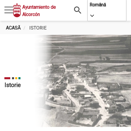
Mergi
Română
Ayuntamiento de
la
Alcorcón
Toggle Dropdo
conţinutul
principal
ACASĂ
ISTORIE
Istorie