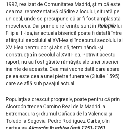
1992, realizat de Comunitatea Madrid, știm că este
cea mai reprezentativă clădire a locului, situată pe
un deal, unde se presupune că ar fi fost amplasată
moscheea. Dar primele referințe sunt în
Relațiile
lui
Filip al II-lea, iar actuala biserică poate fi datată între
sfârșitul secolului al XVI-lea și începutul secolului al
XVII-lea pentru cor și absidă, terminându-și
construcția în secolul al XVIII-lea. Potrivit acestui
raport, nu au fost găsite rămășițe ale unei biserici
înainte de aceasta. Cea mai veche dată care apare
pe ea este cea a unei pietre funerare (3 iulie 1595)
care se află sub pavajul actual.
Populația a crescut progresiv, poate pentru că prin
Alcorcón trecea Camino Real de la Madrid la
Extremadura și drumul Cañada de la Valencia și
Toledo la Segovia. Pedro Rodríguez Carbajo în
cartea sa
Alcorcón în arhive (anii 1751-1761.