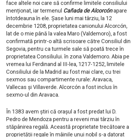
face altele noi care să confirme limitele consiliului
menționat, iar termenul
Cañada de Alcorcón
apare
întotdeauna în ele. Șase luni mai târziu, la 12
decembrie 1208, proprietatea canionului Alcorcón,
lat de o mie până la valea Maro (Valdemoro), a fost
confirmată printr-o altă scrisoare către Consiliul din
Segovia, pentru ca turmele sale să poată trece în
proprietatea Consiliului. în zona Valdemoro. Abia pe
vremea lui Ferdinand al III-lea, 1217-1252, limitele
Consiliului de la Madrid au fost mai clare, cu trei
sexmos sau compartimente rurale: Aravaca,
Vallecas și Villaverde. Alcorcón a fost inclus în
sexmo-ul din Aravaca.
În 1383 avem știri că orașul a fost predat lui D.
Pedro de Mendoza pentru a reveni mai târziu în
stăpânirea regală. Această proprietate trecătoare a
proprietății regale în mâinile unui nobil s-a datorat