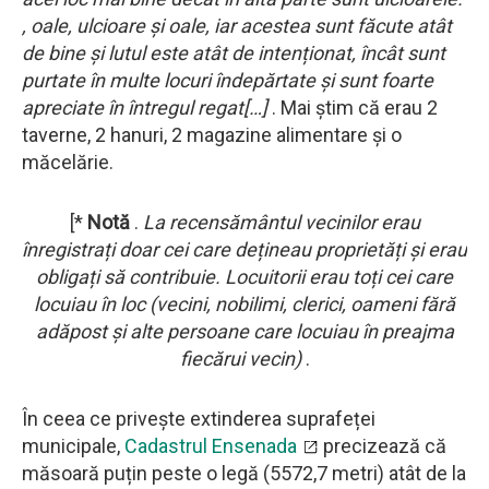
, oale, ulcioare și oale, iar acestea sunt făcute atât
de bine și lutul este atât de intenționat, încât sunt
purtate în multe locuri îndepărtate și sunt foarte
apreciate în întregul regat[…]
. Mai știm că erau 2
taverne, 2 hanuri, 2 magazine alimentare și o
măcelărie.
[*
Notă
.
La
recensământul vecinilor erau
înregistrați doar cei care dețineau proprietăți și erau
obligați să contribuie. Locuitorii erau toți cei care
locuiau în loc (vecini, nobilimi, clerici, oameni fără
adăpost și alte persoane care locuiau în preajma
fiecărui vecin)
.
În ceea ce privește extinderea suprafeței
municipale,
Cadastrul Ensenada
precizează că
măsoară puțin peste o legă (5572,7 metri) atât de la