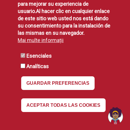
para mejorar su experiencia de
Consiliul Local Alcorcón. (1985).
Acum un plan
usuario.Al hacer clic en cualquier enlace
pentru viitor. Plan general de urbanism.
de este sitio web usted nos está dando
Primăria.
su consentimiento para la instalación de
Cantó Téllez, A. (1958).
Turism în provincia
las mismas en su navegador.
Madrid. [sn].
Mai multe informații
COPLACO. (1981).
Orientări de planificare
Esenciales
teritorială urbană pentru revizuirea Planului
general al Zonei Metropolitane Madrid
. Comisia
Analíticas
de Planificare și Coordonare a Zonei
Metropolitane Madrid (COPLACO).
GUARDAR PREFERENCIAS
González, J. (1960).
Regatul Castiliei pe vremea
lui Alfonso al VIII-lea.
CSIC: Scoala de Studii
Medievale.
Revocar
ACEPTAR TODAS LAS COOKIES
Imagini cu Alcorcón: O plimbare prin timp
.
Universitatea Populară din Alcorcón.