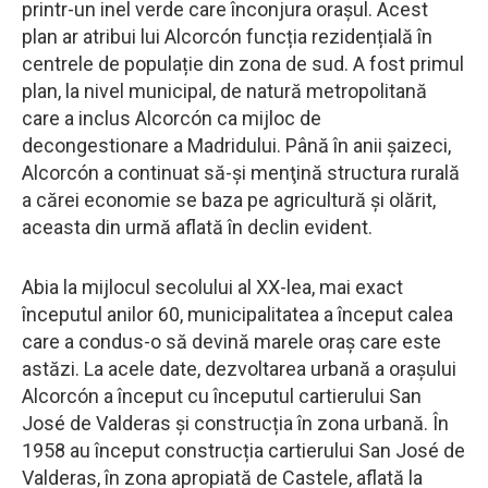
printr-un inel verde care înconjura orașul. Acest
plan ar atribui lui Alcorcón funcția rezidențială în
centrele de populație din zona de sud. A fost primul
plan, la nivel municipal, de natură metropolitană
care a inclus Alcorcón ca mijloc de
decongestionare a Madridului. Până în anii şaizeci,
Alcorcón a continuat să-şi menţină structura rurală
a cărei economie se baza pe agricultură şi olărit,
aceasta din urmă aflată în declin evident.
Abia la mijlocul secolului al XX-lea, mai exact
începutul anilor 60, municipalitatea a început calea
care a condus-o să devină marele oraș care este
astăzi. La acele date, dezvoltarea urbană a orașului
Alcorcón a început cu începutul cartierului San
José de Valderas și construcția în zona urbană. În
1958 au început construcția cartierului San José de
Valderas, în zona apropiată de Castele, aflată la