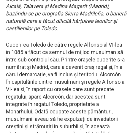
Alcalá, Talavera și Medina Magerit (Madrid),
bazându-se pe orografia Sierra Madrileña, o barieră
naturală care a făcut dificilă hărțuirea leonilor și
castilienilor pe Toledo.
Cucerirea Toledo de către regele Alfonso al VI-lea
în 1085 a făcut ca semnul de mijloc musulman să
intre sub controlul său. Printre orașele cucerite s-a
numărat și Madrid, care a devenit oraș regal și, în a
cărui demarcație, va fi inclus și teritoriul Alcorcón.
În capitulările dintre musulmani și regele Alfonso al
VI-lea și, în raport cu orașele care sunt predate
regatului, apare Alcorcón, dar acestea sunt
integrate în regatul Toledo, proprietate a
Monarhului. Odată ocupate aceste pământuri,
musulmanii aveau să fie expulzați de invadatorii
creștini și strămuțiți în suburbii și, în această