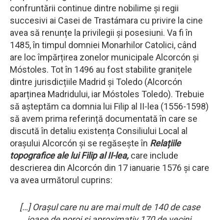
confruntării continue dintre nobilime și regii
succesivi ai Casei de Trastámara cu privire la cine
avea să renunțe la privilegii și posesiuni. Va fi în
1485, în timpul domniei Monarhilor Catolici, când
are loc împărțirea zonelor municipale Alcorcón și
Móstoles. Tot în 1496 au fost stabilite granițele
dintre jurisdicțiile Madrid și Toledo (Alcorcón
aparținea Madridului, iar Móstoles Toledo). Trebuie
să așteptăm ca domnia lui Filip al II-lea (1556-1598)
să avem prima referință documentată în care se
discută în detaliu existența Consiliului Local al
orașului Alcorcón și se regăsește în
Relațiile
topografice ale lui Filip al II-lea,
care include
descrierea din Alcorcón din 17 ianuarie 1576 și care
va avea următorul cuprins:
[…] Orașul care nu are mai mult de 140 de case
joase de noroi și aproximativ 170 de vecini,