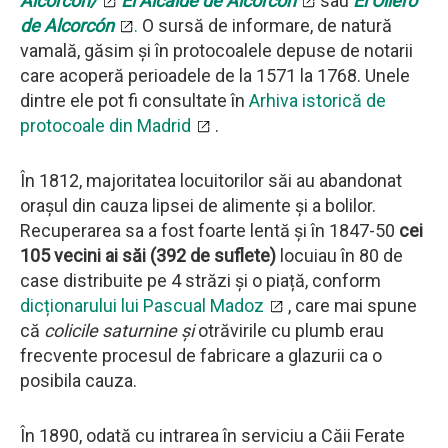
Alcorcón/
El Alcalde de Alcorcón
sau
El Ollero
de Alcorcón
.
O sursă de informare, de natură
vamală, găsim și în protocoalele depuse de notarii
care acoperă perioadele de la 1571 la 1768. Unele
dintre ele pot fi consultate în
Arhiva istorică de
protocoale din Madrid
.
În 1812, majoritatea locuitorilor săi au abandonat
orașul din cauza lipsei de alimente și a bolilor.
Recuperarea sa a fost foarte lentă și în 1847-50
cei
105 vecini ai săi (392 de suflete)
locuiau în 80 de
case distribuite pe 4 străzi și o piață, conform
dicționarului lui Pascual Madoz
, care mai spune
că
colicile saturnine și
otrăvirile cu plumb erau
frecvente procesul de fabricare a glazurii ca o
posibila cauza.
În 1890, odată cu intrarea în serviciu a Căii Ferate