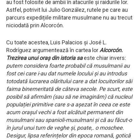
au fost folosite de ambii în atacurile și raidurile lor.
Astfel, potrivit lui Julio González, rutele pe care au
parcurs expedițiile militare musulmane nu au trecut
niciodată prin Alcorcón.
Cu toate acestea, Luis Palacios și José L.
Rodríguez argumentează în cartea lor
Alcorcón.
Trezirea unui oraș din istoria sa
este chiar invers:
putem considera foarte probabil că musulmanii au
fost cei care i-au dat numele locului și au introdus
totodată lucrarea olăritului care a dat locuitorilor săi
faima binemeritată de câteva secole. Pe scurt, este
posibil să afirmăm (sau să ne imaginăm) că nucleul
populației primitive care s-a așezat în ceea ce este
acum orașul vechi a fost alcătuit permanent din
musulmani sau spanioli-musulmani și că au făcut-o
în jurul unui turn de veghe și, poate,. o moschee.
Desigur, lipsa referințelor din epoca romană, gotică