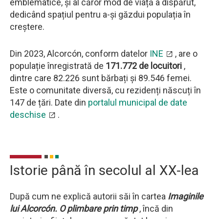
emblematice, și al căror mod de viață a dispărut,
dedicând spațiul pentru a-și găzdui populația în
creștere.
Din 2023, Alcorcón, conform datelor
INE
, are o
populație înregistrată de
171.772 de locuitori
,
dintre care 82.226 sunt bărbați și 89.546 femei.
Este o comunitate diversă, cu rezidenți născuți în
147 de țări. Date din
portalul municipal de date
deschise
.
Istorie până în secolul al XX-lea
După cum ne explică autorii săi în cartea
Imaginile
lui Alcorcón. O plimbare prin timp
, încă din