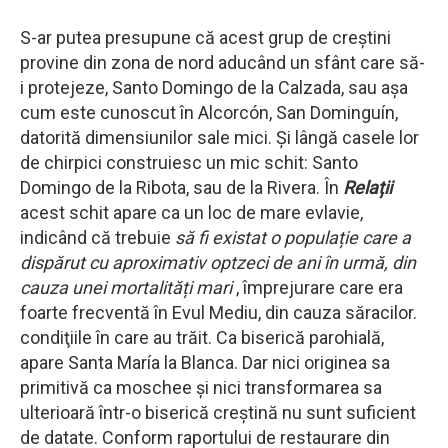
S-ar putea presupune că acest grup de creștini
provine din zona de nord aducând un sfânt care să-
i protejeze, Santo Domingo de la Calzada, sau așa
cum este cunoscut în Alcorcón, San Dominguín,
datorită dimensiunilor sale mici. Și lângă casele lor
de chirpici construiesc un mic schit: Santo
Domingo de la Ribota, sau de la Rivera. În
Relații
acest schit apare ca un loc de mare evlavie,
indicând că trebuie
să fi existat o populație care a
dispărut cu aproximativ optzeci de ani în urmă, din
cauza unei mortalități mari
, împrejurare care era
foarte frecventă în Evul Mediu, din cauza săracilor.
condiţiile în care au trăit. Ca biserică parohială,
apare Santa María la Blanca. Dar nici originea sa
primitivă ca moschee și nici transformarea sa
ulterioară într-o biserică creștină nu sunt suficient
de datate. Conform raportului de restaurare din