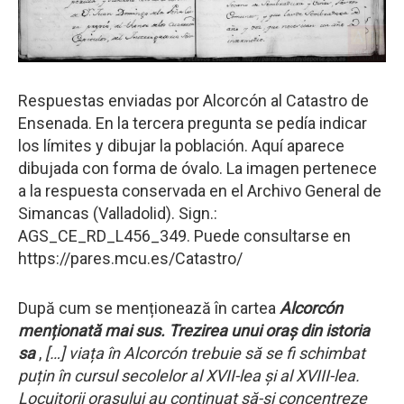
Respuestas enviadas por Alcorcón al Catastro de
Ensenada. En la tercera pregunta se pedía indicar
los límites y dibujar la población. Aquí aparece
dibujada con forma de óvalo. La imagen pertenece
a la respuesta conservada en el Archivo General de
Simancas (Valladolid). Sign.:
AGS_CE_RD_L456_349. Puede consultarse en
https://pares.mcu.es/Catastro/
După cum se menționează în cartea
Alcorcón
menționată mai sus. Trezirea unui oraș din istoria
sa
,
[…] viața în Alcorcón trebuie să se fi schimbat
puțin în cursul secolelor al XVII-lea și al XVIII-lea.
Locuitorii orașului au continuat să-și concentreze