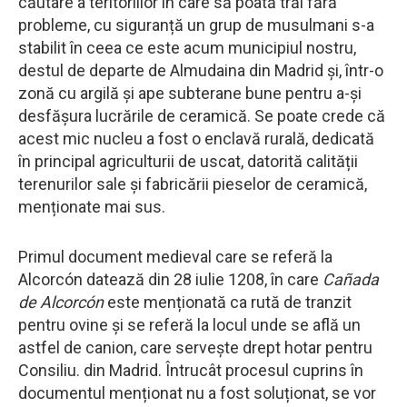
căutare a teritoriilor în care să poată trăi fără
probleme, cu siguranță un grup de musulmani s-a
stabilit în ceea ce este acum municipiul nostru,
destul de departe de Almudaina din Madrid și, într-o
zonă cu argilă și ape subterane bune pentru a-și
desfășura lucrările de ceramică. Se poate crede că
acest mic nucleu a fost o enclavă rurală, dedicată
în principal agriculturii de uscat, datorită calității
terenurilor sale și fabricării pieselor de ceramică,
menționate mai sus.
Primul document medieval care se referă la
Alcorcón datează din 28 iulie 1208, în care
Cañada
de Alcorcón
este menționată ca rută de tranzit
pentru ovine și se referă la locul unde se află un
astfel de canion, care servește drept hotar pentru
Consiliu. din Madrid. Întrucât procesul cuprins în
documentul menționat nu a fost soluționat, se vor