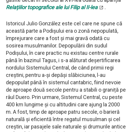
Relațiilor topografice ale lui Filip al II-lea
.
Istoricul Julio González este cel care ne spune că
această parte a Podișului era o zonă nepopulată,
împrejurare care a fost și mai gravă odată cu
sosirea musulmanilor. Depopulării din sudul
Podișului, în care practic nu existau centre rurale
până în bazinul Tagus, i s-a alăturat deșertificarea
nordului Sistemului Central, de când primii regi
creștini, pentru a-și depăși slăbiciunea, l-au
depopulat până în sistemul cantabric, fiind nevoie
de aproape două secole pentru a stabili o graniță pe
râul Duero. Prin urmare, Sistemul Central, cu peste
400 km lungime și cu altitudini care ajung la 2000
m. A fost, timp de aproape patru secole, o barieră
naturală și eficientă între regatul musulman și cel
creștin, iar pasajele sale naturale și drumurile antice