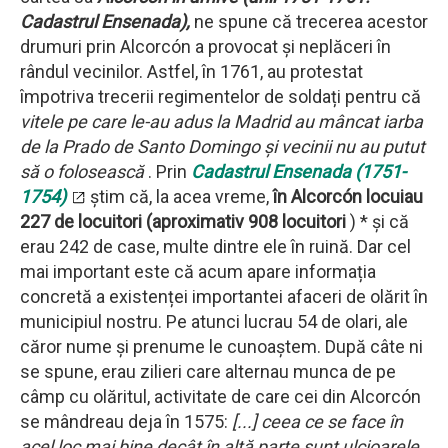
Cadastrul Ensenada),
ne spune că trecerea acestor
drumuri prin Alcorcón a provocat și neplăceri în
rândul vecinilor. Astfel, în 1761, au protestat
împotriva trecerii regimentelor de soldați pentru că
vitele pe care le-au adus la Madrid au mâncat iarba
de la Prado de Santo Domingo și vecinii nu au putut
să o folosească
. Prin
Cadastrul Ensenada (1751-
1754)
știm că, la acea vreme,
în Alcorcón locuiau
227 de locuitori (aproximativ 908 locuitori
) * și că
erau 242 de case, multe dintre ele în ruină. Dar cel
mai important este că acum apare informația
concretă a existenței importantei afaceri de olărit în
municipiul nostru. Pe atunci lucrau 54 de olari, ale
căror nume și prenume le cunoaștem. După câte ni
se spune, erau zilieri care alternau munca de pe
câmp cu olăritul, activitate de care cei din Alcorcón
se mândreau deja în 1575:
[...] ceea ce se face în
acel loc mai bine decât în altă parte sunt ulcioarele.