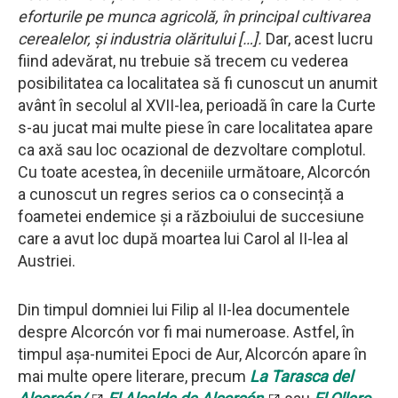
eforturile pe munca agricolă, în principal cultivarea
cerealelor, și industria olăritului […].
Dar, acest lucru
fiind adevărat, nu trebuie să trecem cu vederea
posibilitatea ca localitatea să fi cunoscut un anumit
avânt în secolul al XVII-lea, perioadă în care la Curte
s-au jucat mai multe piese în care localitatea apare
ca axă sau loc ocazional de dezvoltare complotul.
Cu toate acestea, în deceniile următoare, Alcorcón
a cunoscut un regres serios ca o consecință a
foametei endemice și a războiului de succesiune
care a avut loc după moartea lui Carol al II-lea al
Austriei.
Din timpul domniei lui Filip al II-lea documentele
despre Alcorcón vor fi mai numeroase. Astfel, în
timpul așa-numitei Epoci de Aur, Alcorcón apare în
mai multe opere literare, precum
La Tarasca del