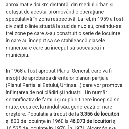
aproximativ doi km distanță. din mediul urban și
detașat de acesta, promovând o operațiune
speculativă în zona respectivă. La fel, în 1959 a fost
divizată o linie situată la sud de nucleu, creându-se
trei zone pe care s-au construit o serie de locuințe
în care au început să se stabilească clasele
muncitoare care au început să sosească în
municipiu.
În 1968 a fost aprobat Planul General, care va fi
însoțit de aprobarea diferitelor planuri parțiale
(Planul Parțial al Estului, Urtinsa...) care vor promova
înființarea de noi clădiri și industrii. Un număr
semnificativ de familii și cupluri tinere încep să se
mute, ceea ce, la rândul său, generează o mare
creștere. Populația a trecut de la
3.356 de locuitori
și 800 de locuințe în 1960 la
46.073 de locuitori
și
16.525 de locuințe în 1970. În 1971, Alcorcón s-a