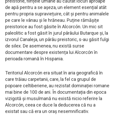
preistorie, ființele umane au căutat locuri aproape
de apă pentru a se așeza, un element esențial atât
pentru propria supraviețuire, cât și pentru animalele
pe care le vânau și le hrăneau. Puține rămășițe
preistorice au fost găsite în Alcorcón. Un mic sit
paleolitic a fost găsit în jurul pârâului Butarque și, la
izvorul Canaleja, un pârâu preistoric, s-au găsit fulgi
de silex. De asemenea, nu există surse
documentare despre existența lui Alcorcón în
perioada romană în Hispania.
Teritoriul Alcorcón era situat în aria geografică în
care trăiau carpetanii, care, la fel ca grupul de
popoare celtiberiene, au rezistat dominației romane
mai bine de 100 de ani. În documentația din epoca
vizigotă și musulmană nu există nicio referire la
Alcorcón, ceea ce duce la deducerea că nu a
existat sau că era un oraș nesemnificativ.