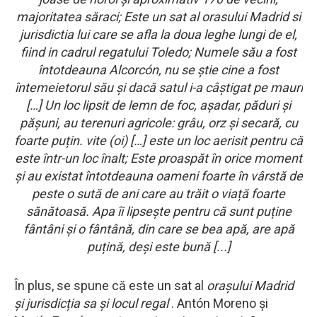
majoritatea săraci; Este un sat al orasului Madrid si
jurisdictia lui care se afla la doua leghe lungi de el,
fiind in cadrul regatului Toledo; Numele său a fost
întotdeauna Alcorcón, nu se știe cine a fost
întemeietorul său și dacă satul i-a câștigat pe mauri
[…] Un loc lipsit de lemn de foc, așadar, păduri și
pășuni, au terenuri agricole: grâu, orz și secară, cu
foarte puțin. vite (oi) […] este un loc aerisit pentru că
este într-un loc înalt; Este proaspăt în orice moment
și au existat întotdeauna oameni foarte în vârstă de
peste o sută de ani care au trăit o viață foarte
sănătoasă. Apa îi lipsește pentru că sunt puține
fântâni și o fântână, din care se bea apă, are apă
puțină, deși este bună [...]
În plus, se spune că este un sat al
orașului Madrid
și jurisdicția sa și locul regal
. Antón Moreno și