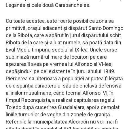
Leganés și cele două Carabancheles.
Cu toate acestea, este foarte posibil ca zona sa
primitivă, orașul adiacent și dispărut Santo Domingo
de la Ribota, care a apărut în jurul dispărutului schit
Ribota de la care și-a luat numele, să poată data din
Evul Mediu timpuriu secolul al IX-lea. Unele surse
subliniază numărul mare de locuitori pe care
așezarea îl avea pe vremea lui Alfonso al VI-lea,
depășindu-i pe cei existente în jurul anului 1949.
Pierderea sa ulterioară a populației ar putea fi legată
de dispariția caracterului său de enclavă defensivă
a liniilor musulmane, când tocmai Alfonso. VI, în
timpul Reconquista, a realizat capitularea regelui
Toledo după cucerirea Guadalajara, apoi a demolat
liniile turnurilor de veghe din zonele de graniță.
Referirile la municipalitatea Alcorcón nu vor mai fi
găsite decât în secolul al XVI-lea odată cu apariția