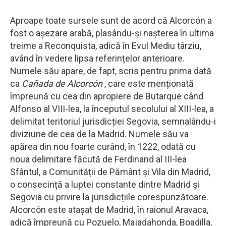
Aproape toate sursele sunt de acord că Alcorcón a
fost o așezare arabă, plasându-și nașterea în ultima
treime a Reconquista, adică în Evul Mediu târziu,
având în vedere lipsa referințelor anterioare.
Numele său apare, de fapt, scris pentru prima dată
ca
Cañada de Alcorcón
, care este menționată
împreună cu cea din apropiere de Butarque când
Alfonso al VIII-lea, la începutul secolului al XIII-lea, a
delimitat teritoriul jurisdicției Segovia, semnalându-i
diviziune de cea de la Madrid. Numele său va
apărea din nou foarte curând, în 1222, odată cu
noua delimitare făcută de Ferdinand al III-lea
Sfântul, a Comunității de Pământ și Vila din Madrid,
o consecință a luptei constante dintre Madrid și
Segovia cu privire la jurisdicțiile corespunzătoare.
Alcorcón este atașat de Madrid, în raionul Aravaca,
adică împreună cu Pozuelo, Majadahonda, Boadilla,