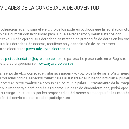
VIDADES DE LA CONCEJALÍA DE JUVENTUD
bligación legal, o para el ejercicio de los poderes públicos que la legislación ot
para cumplir con la finalidad para la que se recabaron y serán tratados con
rmativa. Puede ejercer sus derechos en materia de protección de datos en los ca
tar los derechos de acceso, rectificación y cancelación de los mismos,
orreo electrónico
juventud@ayto-alcorcon.es
.
nico
protecciondatos@ayto-alcorcon.es
, o por escrito presentado en el Registro
está a su disposición en
www.ayto-alcorcon.es
.
miento de Alcorcón puede tratar su imagen y/o voz, o de la de su hijo/a o meno
arrolladas por los servicios municipales al tratarse de un hecho noticiable, pudi
í como en otros medios de comunicación municipales. El tratamiento de la imag
caso la imagen y/o será cedida a terceros. En caso de disconformidad, podrá opo
a su cargo. En tal caso, por los responsables del servicio se adoptarán las medid
n del servicio al resto de los participantes.