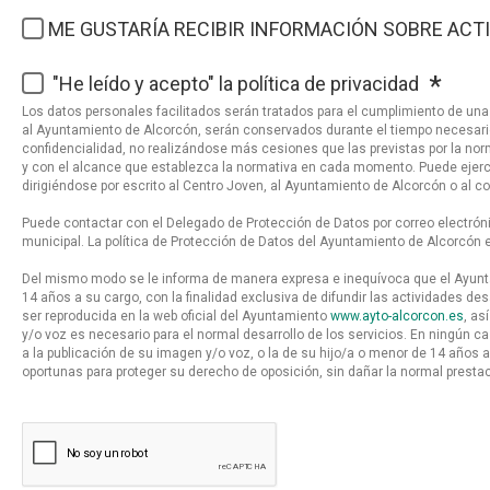
ME GUSTARÍA RECIBIR INFORMACIÓN SOBRE ACTI
"He leído y acepto" la política de privacidad
Los datos personales facilitados serán tratados para el cumplimiento de una o
al Ayuntamiento de Alcorcón, serán conservados durante el tiempo necesario 
confidencialidad, no realizándose más cesiones que las previstas por la no
y con el alcance que establezca la normativa en cada momento. Puede ejerci
dirigiéndose por escrito al Centro Joven, al Ayuntamiento de Alcorcón o al c
Puede contactar con el Delegado de Protección de Datos por correo electró
municipal. La política de Protección de Datos del Ayuntamiento de Alcorcón 
Del mismo modo se le informa de manera expresa e inequívoca que el Ayunta
14 años a su cargo, con la finalidad exclusiva de difundir las actividades des
ser reproducida en la web oficial del Ayuntamiento
www.ayto-alcorcon.es
, as
y/o voz es necesario para el normal desarrollo de los servicios. En ningún 
a la publicación de su imagen y/o voz, o la de su hijo/a o menor de 14 años 
oportunas para proteger su derecho de oposición, sin dañar la normal prestació