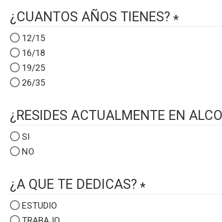
¿CUANTOS AÑOS TIENES?
12/15
16/18
19/25
26/35
¿RESIDES ACTUALMENTE EN ALC
SI
NO
¿A QUE TE DEDICAS?
ESTUDIO
TRABAJO