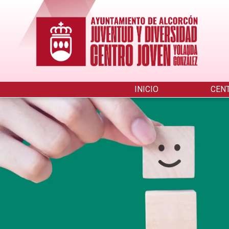
Pasar
al
contenido
principal
INICIO
CEN
Menú
ENCUESTA
de
JUVENTUD
Juventud