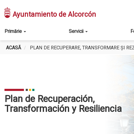
Mergi
la
Ayuntamiento de Alcorcón
conţinutul
principal
Main
Primărie
Servicii
F
navigation
ACASĂ
PLAN DE RECUPERARE, TRANSFORMARE ȘI REZ
PLAN
DE
Plan de Recuperación,
RECUPERARE,
Transformación y Resiliencia
TRANSFORMARE