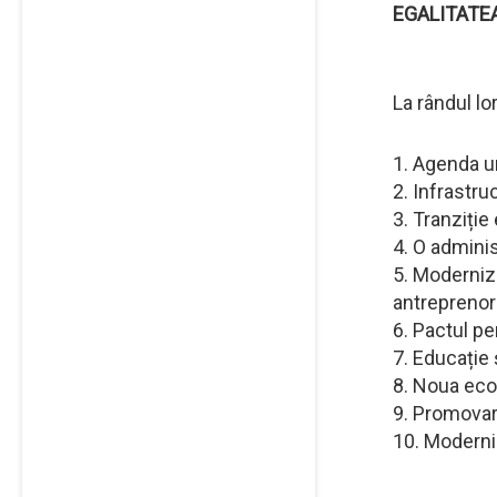
EGALITATE
La rândul lo
1. Agenda ur
2. Infrastru
3. Tranziție
4. O adminis
5. Moderniza
antreprenor
6. Pactul pe
7. Educație 
8. Noua econ
9. Promovare
10. Moderniz