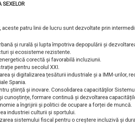
A SEXELOR
r, aceste patru linii de lucru sunt dezvoltate prin intermedi
bană și rurală și lupta împotriva depopulării și dezvoltarea 
cturi și ecosisteme rezistente.
 energetică corectă și favorabilă incluziunii.
trație pentru secolul XXI.
rea și digitalizarea țesăturii industriale și a IMM-urilor, 
iale Spania.
ntru știință și inovare. Consolidarea capacităţilor Sistemu
și cunoștințe, formare continuă și dezvoltarea capacitățilo
omie a îngrijirii și politici de ocupare a forței de muncă.
a industriei culturii și sportului.
area sistemului fiscal pentru o creștere incluzivă și dura