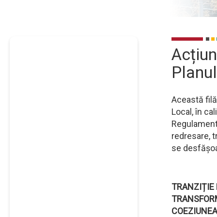
ȘI
REZILIENȚĂ
Acțiun
Planul
Această filă
Local, în ca
Regulamentul
redresare, t
se desfășoa
TRANZIȚIE
TRANSFORM
COEZIUNEA