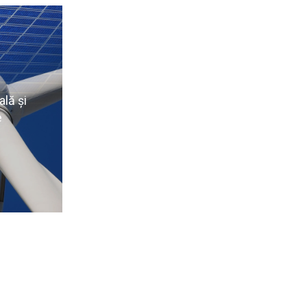
ormatii
Pentru mai multe informatii
toare
vizitati pagina urmatoare
ală și
e
ATII
MAI MULTE INFORMATII
ormatii