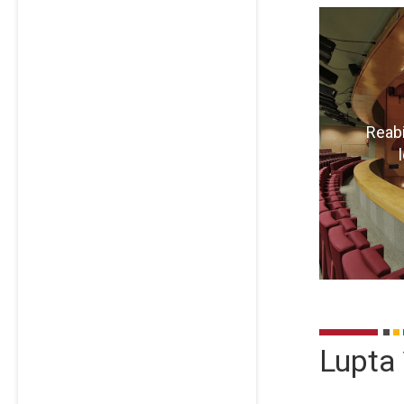
Pentru
vizit
Reabi
MAI 
Lupta 
Pentru