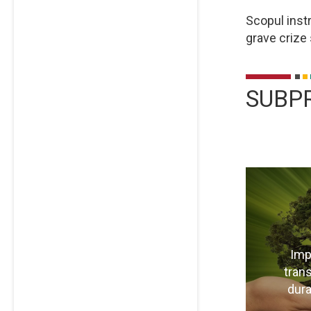
Scopul inst
grave crize 
SUBP
Imp
trans
dura