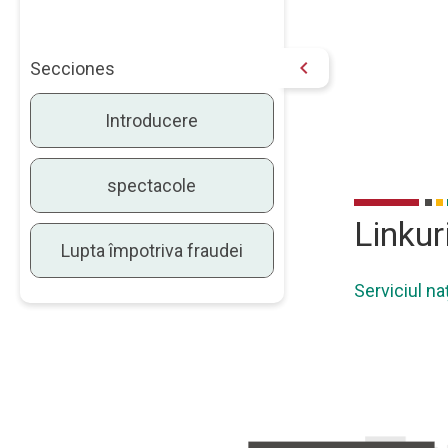
chevron_right
Secciones
Introducere
spectacole
Linkuri
Lupta împotriva fraudei
Serviciul n