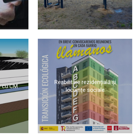
ormatii
Pentru mai multe informatii
toare
vizitati pagina urmatoare
Reabilitare rezidențială și
e cu CM
locuințe sociale
ATII
MAI MULTE INFORMATII