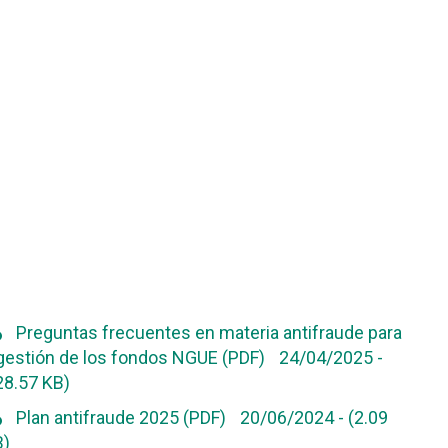
toare
ATII
ad
Preguntas frecuentes en materia antifraude para
 gestión de los fondos NGUE (PDF)
24/04/2025
-
28.57 KB)
ad
Plan antifraude 2025 (PDF)
20/06/2024
-
(2.09
)