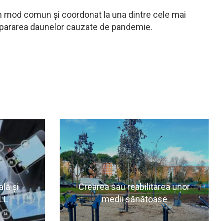
n mod comun și coordonat la una dintre cele mai
 repararea daunelor cauzate de pandemie.
lă și
Crearea sau reabilitarea unor
LL
medii sănătoase