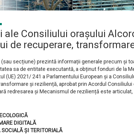
i ale Consiliului orașului Alcor
ui de recuperare, transformare 
 (sau secțiune) prezintă informații generale precum și toat
litatea sa de entitate executantă, a obținut fonduri de la
 (UE) 2021/ 241 a Parlamentului European și a Consiliului
ransformare și reziliență, aprobat prin Acordul Consiliului d
ră redresarea și Mecanismul de reziliență este articulat,
 ECOLOGICĂ
ARE DIGITALĂ
 SOCIALĂ ȘI TERITORIALĂ