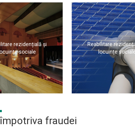
 mai multe informatii
Pentru mai multe inf
ati pagina urmatoare
vizitati pagina urma
litare rezidențială și
Reabilitare rezidenți
locuințe sociale
locuințe social
MULTE INFORMATII
MAI MULTE INFORM
împotriva fraudei
 mai multe informatii
Pentru mai multe inf