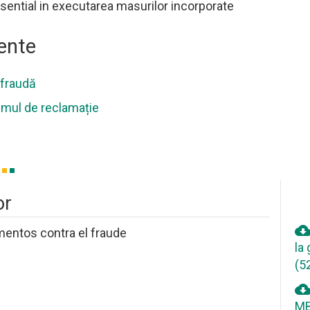
ati pagina urmatoare
vizitati pagina urma
sential in executarea masurilor incorporate
MULTE INFORMATII
MAI MULTE INFORM
ente
ifraudă
mul de reclamație
or
cloud_downlo
entos contra el fraude
la
(5
cloud_downlo
MB