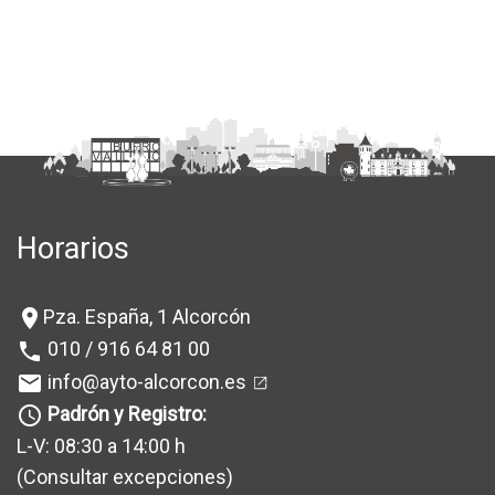
Horarios
Pza. España, 1 Alcorcón
location_on
010 / 916 64 81 00
phone
info@ayto-alcorcon.es
mail
Padrón y Registro:
query_builder
L-V: 08:30 a 14:00 h
(Consultar excepciones
)