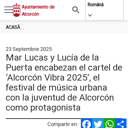
Mergi
Română
Ayuntamiento de
la
Alcorcón
Toggle Dropdo
conţinutul
principal
ACASĂ
MAR LUCAS Y LUCÍA DE LA PUERTA ENCABEZAN
23 Septembrie 2025
Mar Lucas y Lucía de la
Puerta encabezan el cartel de
‘Alcorcón Vibra 2025’, el
festival de música urbana
con la juventud de Alcorcón
como protagonista
Facebook
Twitter
Whats
Compartir en: