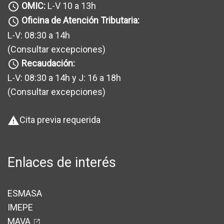
OMIC:
L-V 10 a 13h
query_builder
Oficina de Atención Tributaria:
query_builder
L-V: 08:30 a 14h
(Consultar excepciones
)
Recaudación:
query_builder
L-V: 08:30 a 14h y J: 16 a 18h
(Consultar excepciones
)
Cita previa requerida
warning
Enlaces de interés
ESMASA
IMEPE
MAVA