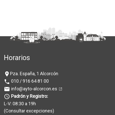
Horarios
Pza. España, 1 Alcorcón
location_on
010 / 916 64 81 00
phone
info@ayto-alcorcon.es
mail
Padrón y Registro:
query_builder
L-V: 08:30 a 19h
(Consultar excepciones
)