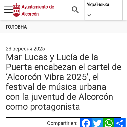
Перейти
Українська
Ayuntamiento de
до
Alcorcón
Toggle Dropdo
основного
вмісту
ГОЛОВНА
MAR LUCAS Y LUCÍA DE LA PUERTA ENCABE
23 вересня 2025
Mar Lucas y Lucía de la
Puerta encabezan el cartel de
‘Alcorcón Vibra 2025’, el
festival de música urbana
con la juventud de Alcorcón
como protagonista
Facebook
Twitter
Whats
Compartir en: