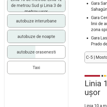
Gara San
de metrou Sud și Linia 3 de
Sahagún-
metrou ușor
Gara Cen
autobuze interurbane
linii de
zona spit
autobuze de noapte
Gara Las 
Prado d
autobuze orasenesti
C-5 | Mosto
Taxi
Linia 
ușor
Linia 10 a m