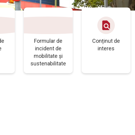
uri
cum_se_reg
find_in_page
de
Formular de
Conținut de
e
incident de
interes
mobilitate și
sustenabilitate