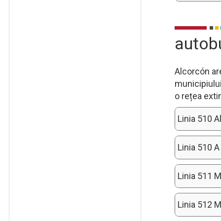
autob
Alcorcón are
municipiului
o rețea exti
Linia 510 
Linia 510 A
Linia 511 M
Linia 512 M