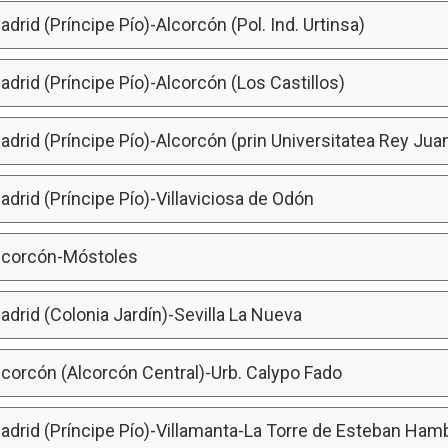
adrid (Príncipe Pío)-Alcorcón (Pol. Ind. Urtinsa)
adrid (Príncipe Pío)-Alcorcón (Los Castillos)
adrid (Príncipe Pío)-Alcorcón (prin Universitatea Rey Jua
adrid (Príncipe Pío)-Villaviciosa de Odón
Alcorcón-Móstoles
adrid (Colonia Jardín)-Sevilla La Nueva
lcorcón (Alcorcón Central)-Urb. Calypo Fado
Madrid (Príncipe Pío)-Villamanta-La Torre de Esteban Ham