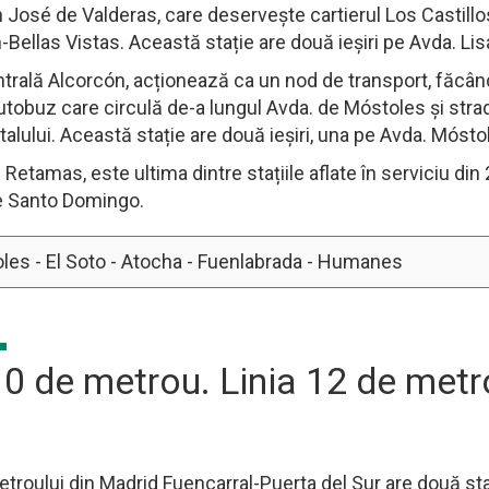
 José de Valderas, care deservește cartierul Los Castillo
Bellas Vistas. Această stație are două ieșiri pe Avda. Li
trală Alcorcón, acționează ca un nod de transport, făcând
 autobuz care circulă de-a lungul Avda. de Móstoles și stra
alului. Această stație are două ieșiri, una pe Avda. Móstole
Retamas, este ultima dintre stațiile aflate în serviciu din 
e Santo Domingo.
les - El Soto - Atocha - Fuenlabrada - Humanes
10 de metrou. Linia 12 de metr
etroului din Madrid Fuencarral-Puerta del Sur are două staț