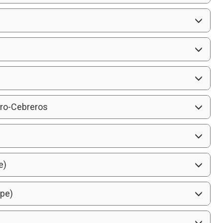
bro-Cebreros
e)
ipe)