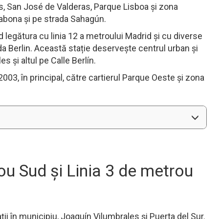
s, San José de Valderas, Parque Lisboa și zona
sabona și pe strada Sahagún.
 legătura cu linia 12 a metroului Madrid și cu diverse
da Berlin. Această stație deservește centrul urban și
s și altul pe Calle Berlín.
2003, în principal, către cartierul Parque Oeste și zona
ou Sud și Linia 3 de metrou
ii în municipiu, Joaquín Vilumbrales și Puerta del Sur.