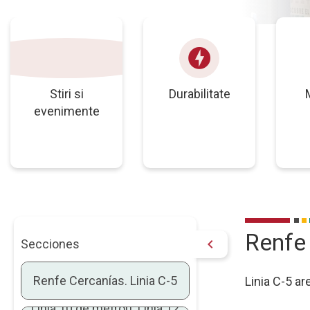
articol
offline_bolt
Stiri si
Durabilitate
evenimente
Renfe 
chevron_right
Secciones
Renfe Cercanías. Linia C-5
Linia C-5 are
Linia 10 de metrou. Linia 12