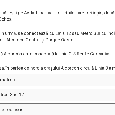
uă ieșiri pe Avda. Libertad, iar al doilea are trei ieșiri, d
Ochoa.
in urmă, se conectează cu Linia 12 sau Metro Sur cu încă p
oa, Alcorcón Central și Parque Oeste.
lă Alcorcón este conectată la linia C-5 Renfe Cercanías.
 în partea de nord a orașului Alcorcón circulă Linia 3 a m
e metrou
etrou Sud 12
metrou ușor