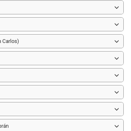
n Carlos)
brán