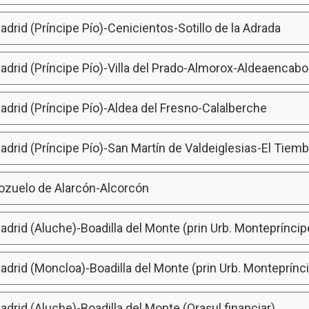
adrid (Príncipe Pío)-Cenicientos-Sotillo de la Adrada
adrid (Príncipe Pío)-Villa del Prado-Almorox-Aldeaencabo
adrid (Príncipe Pío)-Aldea del Fresno-Calalberche
adrid (Príncipe Pío)-San Martín de Valdeiglesias-El Tiem
Pozuelo de Alarcón-Alcorcón
adrid (Aluche)-Boadilla del Monte (prin Urb. Montepríncip
adrid (Moncloa)-Boadilla del Monte (prin Urb. Monteprínc
adrid (Aluche)-Boadilla del Monte (Orașul financiar)