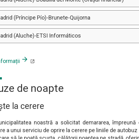
adrid (Príncipe Pío)-Brunete-Quijorna
Madrid (Aluche)-ETSI Informáticos
arrow_forward
nformații
uze de noapte
ște la cerere
nicipalitatea noastră a solicitat demararea, împreună
 a unui serviciu de oprire la cerere pe liniile de autobuz 
care să le poată scurta. călătorii noaptea pe stradă, ofe