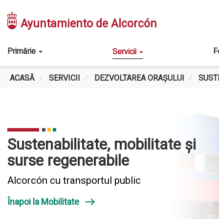
Mergi
la
Ayuntamiento de Alcorcón
conţinutul
principal
Main
Primărie
F
Servicii
navigation
ACASĂ
SERVICII
DEZVOLTAREA ORAȘULUI
SUST
ALCORCÓN
CU
Sustenabilitate, mobilitate și
surse regenerabile
TRANSPORTUL
Alcorcón cu transportul public
PUBLIC
east
Înapoi la Mobilitate