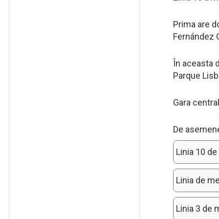
Prima are do
Fernández 
În aceasta d
Parque Lisb
Gara centra
De asemenea,
Linia 10 d
Linia de m
Linia 3 de 