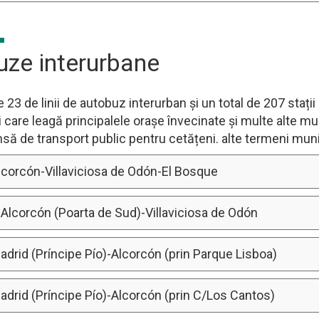
uze interurbane
 23 de linii de autobuz interurban și un total de 207 stații 
 care leagă principalele orașe învecinate și multe alte mu
nsă de transport public pentru cetățeni. alte termeni muni
Alcorcón-Villaviciosa de Odón-El Bosque
 Alcorcón (Poarta de Sud)-Villaviciosa de Odón
adrid (Príncipe Pío)-Alcorcón (prin Parque Lisboa)
adrid (Príncipe Pío)-Alcorcón (prin C/Los Cantos)