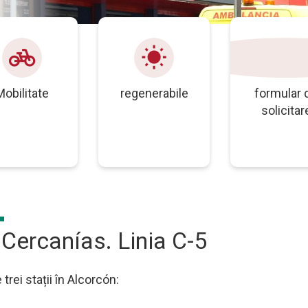
pedal_bike
wb_sunny
grup
Mobilitate
regenerabile
formular 
solicitar
Cercanías. Linia C-5
 trei stații în Alcorcón: