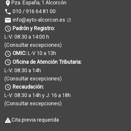
Pza. España, 1 Alcorcón
location_on
010 / 916 64 81 00
phone
info@ayto-alcorcon.es
mail
Padrón y Registro:
query_builder
L-V: 08:30 a 14:00 h
(Consultar excepciones
)
OMIC:
L-V 10 a 13h
query_builder
Oficina de Atención Tributaria:
query_builder
L-V: 08:30 a 14h
(Consultar excepciones
)
Recaudación:
query_builder
L-V: 08:30 a 14h y J: 16 a 18h
(Consultar excepciones
)
Cita previa requerida
warning