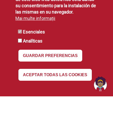
su consentimiento para la instalación de
Política de Privacidad
las mismas en su navegador.
Aviso Legal
Mai multe informații
Disponibilidad
Declaración de Accesibilidad
Esenciales
Política de Cookies
Analíticas
RSS
GUARDAR PREFERENCIAS
RSS
Revocar
ACEPTAR TODAS LAS COOKIES