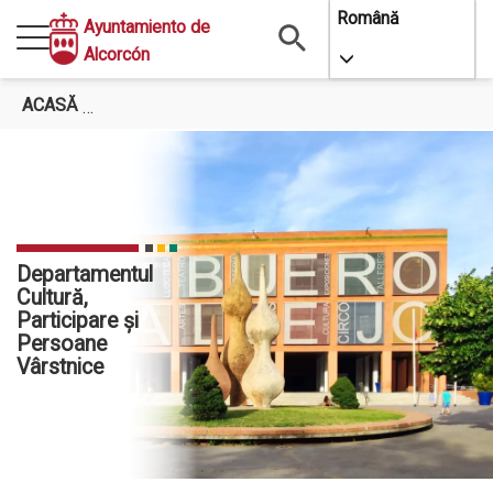
Mergi
Română
Ayuntamiento de
la
Alcorcón
Toggle Dropdo
conţinutul
principal
ACASĂ
DEPARTAMENTUL CULTURĂ, PARTICIPARE ȘI P
Departamentul
Cultură,
Participare și
Persoane
Vârstnice