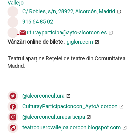
Vallejo
C/ Robles, s/n, 28922, Alcorcón, Madrid
loc
916 64 85 02
telefon
culturayparticipa@ayto-alcorcon.es
e-mail
Vânzări online de bilete
:
giglon.com
Teatrul aparține Rețelei de teatre din Comunitatea
Madrid.
@alcorconcultura
CulturayParticipacioncon_AytoAlcorcon
facebook
@alcorconculturaparticipa
teatrobuerovallejoalcorcon.blogspot.com
public