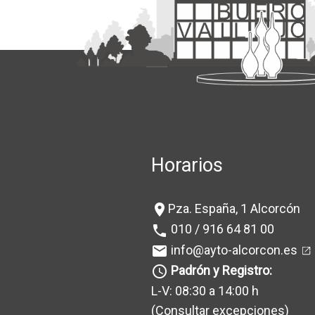
Horarios
Pza. España, 1 Alcorcón
location_on
010 / 916 64 81 00
phone
info@ayto-alcorcon.es
mail
Padrón y Registro:
query_builder
L-V: 08:30 a 14:00 h
(Consultar excepciones
)