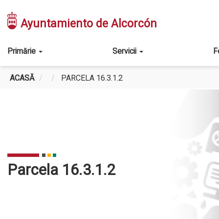
Mergi
la
Ayuntamiento de Alcorcón
conţinutul
principal
Main
Primărie
Servicii
F
navigation
ACASĂ
PARCELA 16.3.1.2
Parcela 16.3.1.2