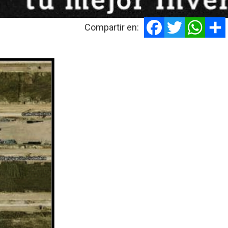
Facebook
Twitter
Whats
Compartir en: