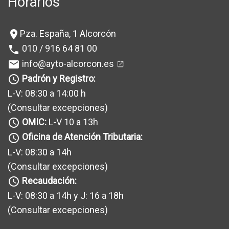
Horarios
Pza. España, 1 Alcorcón
location_on
010 / 916 64 81 00
phone
info@ayto-alcorcon.es
mail
Padrón y Registro:
query_builder
L-V: 08:30 a 14:00 h
(Consultar excepciones
)
OMIC:
L-V 10 a 13h
query_builder
Oficina de Atención Tributaria:
query_builder
L-V: 08:30 a 14h
(Consultar excepciones
)
Recaudación:
query_builder
L-V: 08:30 a 14h y J: 16 a 18h
(Consultar excepciones
)