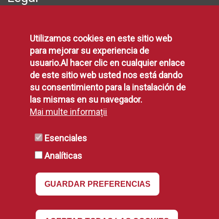
Protección de Datos
Utilizamos cookies en este sitio web
Política de Privacidad
para mejorar su experiencia de
Aviso Legal
usuario.Al hacer clic en cualquier enlace
Disponibilidad
de este sitio web usted nos está dando
Declaración de Accesibilidad
su consentimiento para la instalación de
Política de Cookies
las mismas en su navegador.
Mai multe informații
RSS
Esenciales
Analíticas
RSS
GUARDAR PREFERENCIAS
Revocar