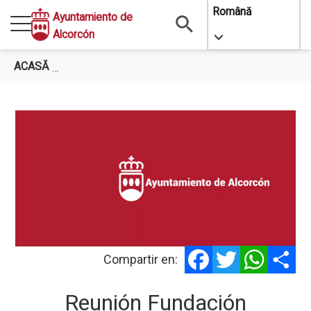
Mergi
Română
Ayuntamiento de
la
Alcorcón
Toggle Dropdo
conţinutul
principal
ACASĂ
REUNIÓN FUNDACIÓN PLURALISMO Y CONVIV
Facebook
Twitter
WhatsA
Sh
Compartir en:
Reunión Fundación