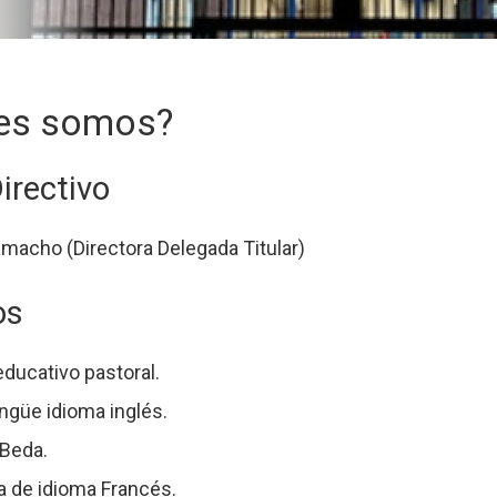
iere
es somos?
irectivo
acho (Directora Delegada Titular)
os
ducativo pastoral.
ingüe idioma inglés.
Beda.
 de idioma Francés.