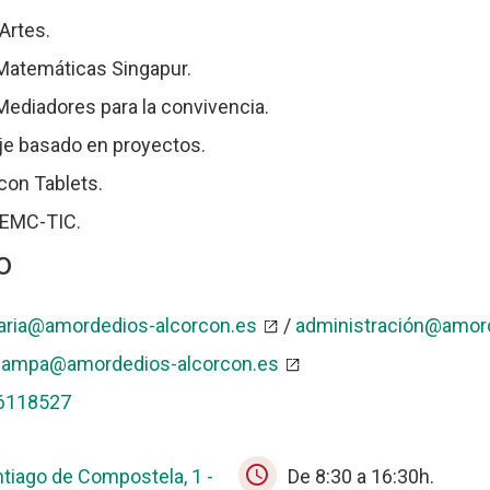
Artes.
Matemáticas Singapur.
ediadores para la convivencia.
je basado en proyectos.
con Tablets.
 EMC-TIC.
o
aria@amordedios-alcorcon.es
/
administración@amord
-
ampa@amordedios-alcorcon.es
6118527
schedule
ntiago de Compostela, 1 -
De 8:30 a 16:30h.