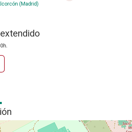
lcorcón (Madrid)
 extendido
30h.
ión