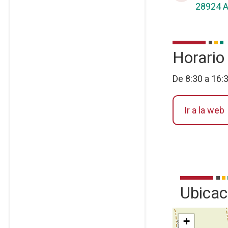
28924 A
Horario
De 8:30 a 16:
Ir a la web
Ubicac
+