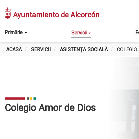
Mergi
la
Ayuntamiento de Alcorcón
conţinutul
principal
Main
Primărie
F
Servicii
navigation
ACASĂ
SERVICII
ASISTENȚĂ SOCIALĂ
COLEGIO 
Colegio Amor de Dios