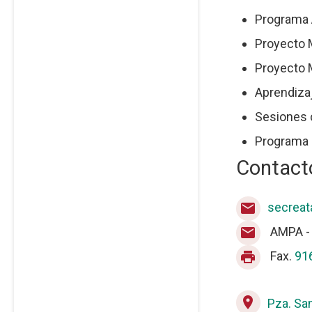
Programa 
Proyecto 
Proyecto M
Aprendiza
Sesiones 
Programa
Contact
secreat
mail
AMPA 
mail
Fax.
91
print
place
Pza. Sa