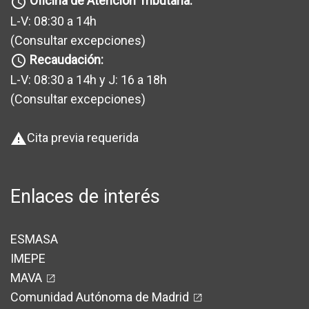
Oficina de Atención Tributaria:
query_builder
L-V: 08:30 a 14h
(Consultar excepciones
)
Recaudación:
query_builder
L-V: 08:30 a 14h y J: 16 a 18h
(Consultar excepciones
)
Cita previa requerida
warning
Enlaces de interés
ESMASA
IMEPE
MAVA
Comunidad Autónoma de Madrid