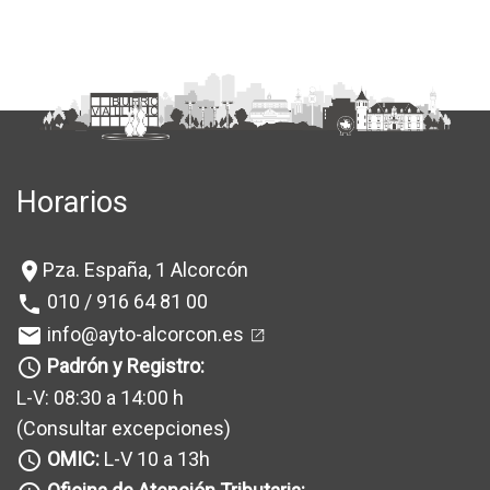
Horarios
Pza. España, 1 Alcorcón
location_on
010 / 916 64 81 00
phone
info@ayto-alcorcon.es
mail
Padrón y Registro:
query_builder
L-V: 08:30 a 14:00 h
(Consultar excepciones
)
OMIC:
L-V 10 a 13h
query_builder