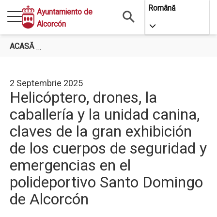
Mergi
Română
Ayuntamiento de
la
Alcorcón
Toggle Dropdo
conţinutul
principal
ACASĂ
HELICÓPTERO, DRONES, LA CABALLERÍA Y LA 
2 Septembrie 2025
Helicóptero, drones, la
caballería y la unidad canina,
claves de la gran exhibición
de los cuerpos de seguridad y
emergencias en el
polideportivo Santo Domingo
de Alcorcón