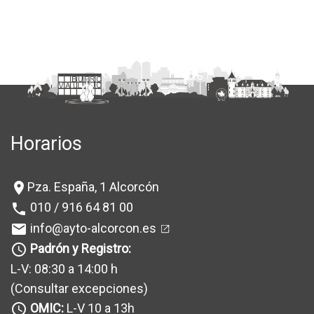
Horarios
Pza. España, 1 Alcorcón
location_on
010 / 916 64 81 00
phone
info@ayto-alcorcon.es
mail
Padrón y Registro:
query_builder
L-V: 08:30 a 14:00 h
(Consultar excepciones
)
OMIC:
L-V 10 a 13h
query_builder