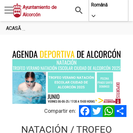
Mergi
Română
Ayuntamiento de
la
Alcorcón
Toggle Dropdo
conţinutul
principal
ACASĂ
NATACIÓN / TROFEO VERANO NATACIÓN ESCOL
Facebook
Twitter
WhatsA
Sh
Compartir en:
NATACIÓN / TROFEO