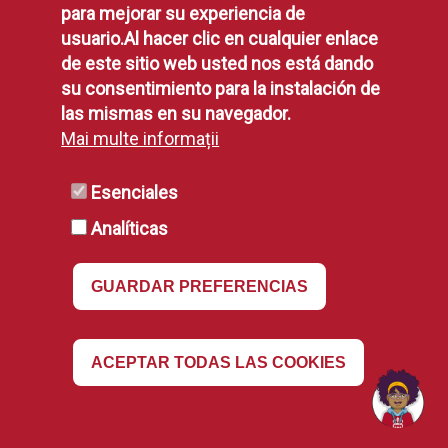
Política de Privacidad
para mejorar su experiencia de
Aviso Legal
usuario.Al hacer clic en cualquier enlace
Disponibilidad
de este sitio web usted nos está dando
Declaración de Accesibilidad
su consentimiento para la instalación de
Política de Cookies
las mismas en su navegador.
Mai multe informații
RSS
Esenciales
Analíticas
RSS
GUARDAR PREFERENCIAS
Revocar
ACEPTAR TODAS LAS COOKIES