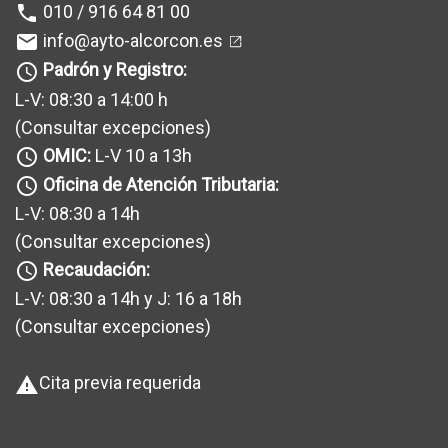
010 / 916 64 81 00
phone
info@ayto-alcorcon.es
mail
Padrón y Registro:
query_builder
L-V: 08:30 a 14:00 h
(Consultar excepciones
)
OMIC:
L-V 10 a 13h
query_builder
Oficina de Atención Tributaria:
query_builder
L-V: 08:30 a 14h
(Consultar excepciones
)
Recaudación:
query_builder
L-V: 08:30 a 14h y J: 16 a 18h
(Consultar excepciones
)
Cita previa requerida
warning