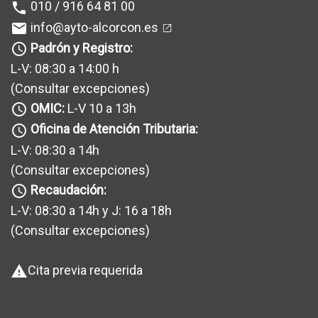
010 / 916 64 81 00
phone
info@ayto-alcorcon.es
mail
Padrón y Registro:
query_builder
L-V: 08:30 a 14:00 h
(Consultar excepciones
)
OMIC:
L-V 10 a 13h
query_builder
Oficina de Atención Tributaria:
query_builder
L-V: 08:30 a 14h
(Consultar excepciones
)
Recaudación:
query_builder
L-V: 08:30 a 14h y J: 16 a 18h
(Consultar excepciones
)
Cita previa requerida
warning