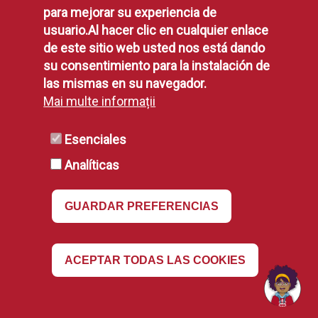
para mejorar su experiencia de
Aviso Legal
usuario.Al hacer clic en cualquier enlace
Disponibilidad
de este sitio web usted nos está dando
Declaración de Accesibilidad
su consentimiento para la instalación de
Política de Cookies
las mismas en su navegador.
Mai multe informații
RSS
Esenciales
Analíticas
RSS
GUARDAR PREFERENCIAS
Revocar
ACEPTAR TODAS LAS COOKIES