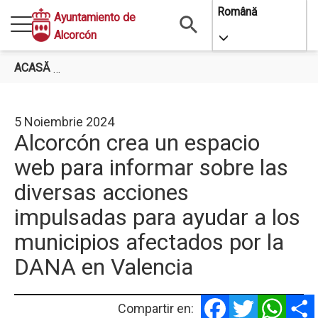
Mergi
Română
Ayuntamiento de
la
Alcorcón
Toggle Dropdo
conţinutul
principal
ACASĂ
ALCORCÓN CREA UN ESPACIO WEB PARA INFOR
5 Noiembrie 2024
Alcorcón crea un espacio
web para informar sobre las
diversas acciones
impulsadas para ayudar a los
municipios afectados por la
DANA en Valencia
Facebook
Twitter
Whats
Compartir en: