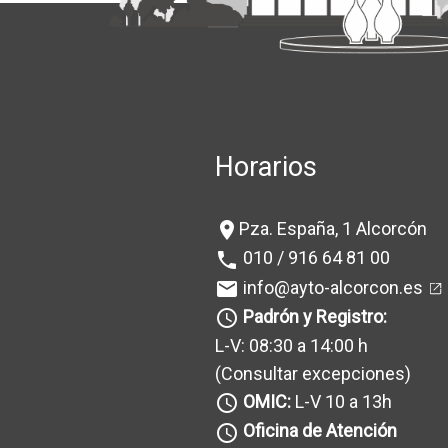
Horarios
Pza. España, 1 Alcorcón
location_on
010 / 916 64 81 00
phone
info@ayto-alcorcon.es
mail
Padrón y Registro:
query_builder
L-V: 08:30 a 14:00 h
(Consultar excepciones
)
OMIC:
L-V 10 a 13h
query_builder
Oficina de Atención
query_builder