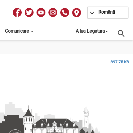
Toggle Dropdow
Română
Redes
Sociales
Comunicare
A lua Legatura
897.75 KB