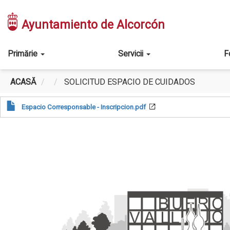
Mergi
la
Ayuntamiento de Alcorcón
conţinutul
principal
Main
Primărie
Servicii
F
navigation
ACASĂ
SOLICITUD ESPACIO DE CUIDADOS
Espacio Corresponsable - Inscripcion.pdf