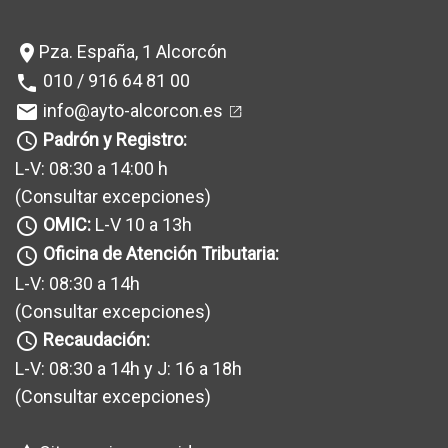
Pza. España, 1 Alcorcón
location_on
010 / 916 64 81 00
phone
info@ayto-alcorcon.es
mail
Padrón y Registro:
query_builder
L-V: 08:30 a 14:00 h
(Consultar excepciones
)
OMIC:
L-V 10 a 13h
query_builder
Oficina de Atención Tributaria:
query_builder
L-V: 08:30 a 14h
(Consultar excepciones
)
Recaudación:
query_builder
L-V: 08:30 a 14h y J: 16 a 18h
(Consultar excepciones
)