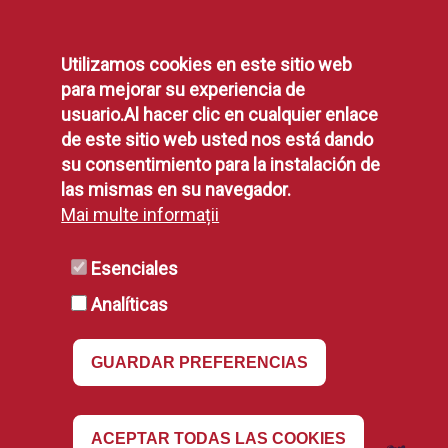
Protección de Datos
Utilizamos cookies en este sitio web
Política de Privacidad
para mejorar su experiencia de
Aviso Legal
usuario.Al hacer clic en cualquier enlace
Disponibilidad
de este sitio web usted nos está dando
Declaración de Accesibilidad
su consentimiento para la instalación de
Política de Cookies
las mismas en su navegador.
Mai multe informații
RSS
Esenciales
Analíticas
RSS
GUARDAR PREFERENCIAS
Revocar
ACEPTAR TODAS LAS COOKIES