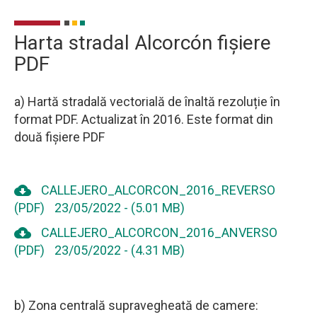
Harta stradal Alcorcón fișiere
PDF
a) Hartă stradală vectorială de înaltă rezoluție în
format PDF. Actualizat în 2016. Este format din
două fișiere PDF
cloud_download
CALLEJERO_ALCORCON_2016_REVERSO
(PDF)
23/05/2022
-
(5.01 MB)
cloud_download
CALLEJERO_ALCORCON_2016_ANVERSO
(PDF)
23/05/2022
-
(4.31 MB)
b) Zona centrală supravegheată de camere: