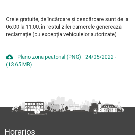
Orele gratuite, de încărcare și descărcare sunt de la
06:00 la 11:00, în restul zilei camerele generează
reclamație (cu excepția vehiculelor autorizate)
cloud_download
Plano zona peatonal (PNG)
24/05/2022
-
(13.65 MB)
Horarios