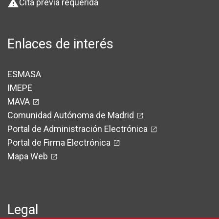
Cita previa requerida
warning
Enlaces de interés
ESMASA
IMEPE
MAVA
Comunidad Autónoma de Madrid
Portal de Administración Electrónica
Portal de Firma Electrónica
Mapa Web
Legal