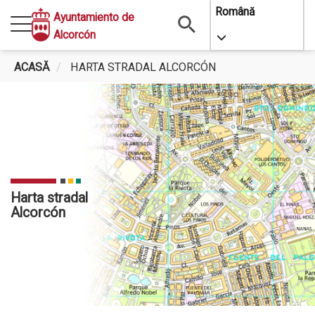
Mergi
Română
Ayuntamiento de
la
Alcorcón
Toggle Dropdo
conţinutul
principal
ACASĂ
HARTA STRADAL ALCORCÓN
Harta stradal
Alcorcón