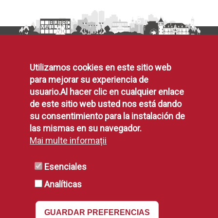
Horarios
Utilizamos cookies en este sitio web
para mejorar su experiencia de
usuario.Al hacer clic en cualquier enlace
Pza. España, 1 Alcorcón
location_on
de este sitio web usted nos está dando
010 / 916 64 81 00
phone
su consentimiento para la instalación de
info@ayto-alcorcon.es
mail
las mismas en su navegador.
Padrón y Registro:
query_builder
Mai multe informații
L-V: 08:30 a 14:00 h
Esenciales
(Consultar excepciones
)
OMIC:
L-V 10 a 13h
query_builder
Analíticas
Oficina de Atención Tributaria:
query_builder
L-V: 08:30 a 14h
GUARDAR PREFERENCIAS