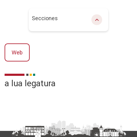
Secciones
chevron_right
Web
Descriere
a lua legatura