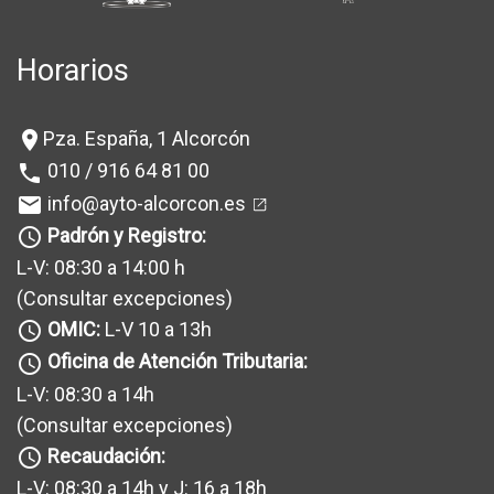
Horarios
Pza. España, 1 Alcorcón
location_on
010 / 916 64 81 00
phone
info@ayto-alcorcon.es
mail
Padrón y Registro:
query_builder
L-V: 08:30 a 14:00 h
(Consultar excepciones
)
OMIC:
L-V 10 a 13h
query_builder
Oficina de Atención Tributaria:
query_builder
L-V: 08:30 a 14h
(Consultar excepciones
)
Recaudación:
query_builder
L-V: 08:30 a 14h y J: 16 a 18h