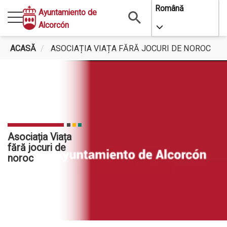
Mergi
Română
Ayuntamiento de
la
Alcorcón
Toggle Dropdo
conţinutul
principal
ACASĂ
ASOCIAȚIA VIAȚA FĂRĂ JOCURI DE NOROC
Asociația Viața
fără jocuri de
noroc