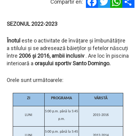
Compartir en:
SEZONUL 2022-2023
Înotul
este o activitate de învățare și îmbunătățire
a stilului și se adresează băieților și fetelor născuți
între
2006 și 2016, ambii inclusiv
. Are loc în piscina
interioară a
orașului sportiv Santo Domingo.
Orele sunt următoarele:
ZI
PROGRAMA
VÂRSTĂ
5:00 p.m. până la 5:45
LUNI
2015-2016
p.m.
5:00 p.m. până la 5:45
LUNI
2012-2014