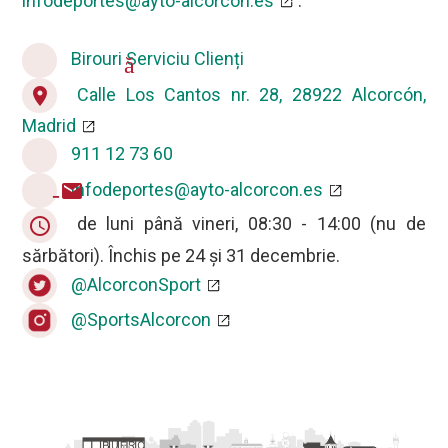
infodeportes@ayto-alcorcon.es
.
Birouri Serviciu Clienți
acasă
Calle Los Cantos nr. 28, 28922 Alcorcón,
location_on
Madrid
911 12 73 60
telefon
infodeportes@ayto-alcorcon.es
e-mail
de luni până vineri, 08:30 - 14:00 (nu de
query_builder
sărbători). Închis pe 24 și 31 decembrie.
@AlcorconSport
@SportsAlcorcon