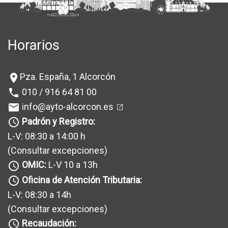
Horarios
Pza. España, 1 Alcorcón
location_on
010 / 916 64 81 00
phone
info@ayto-alcorcon.es
mail
Padrón y Registro:
query_builder
L-V: 08:30 a 14:00 h
(Consultar excepciones
)
OMIC:
L-V 10 a 13h
query_builder
Oficina de Atención Tributaria:
query_builder
L-V: 08:30 a 14h
(Consultar excepciones
)
Recaudación:
query_builder