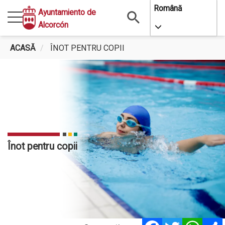
Mergi
Română
Ayuntamiento de
la
Alcorcón
Toggle Dropdo
conţinutul
principal
ACASĂ
ÎNOT PENTRU COPII
Înot pentru copii
Facebook
Twitter
Whats