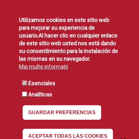
Utilizamos cookies en este sitio web
Legal
para mejorar su experiencia de
usuario.Al hacer clic en cualquier enlace
de este sitio web usted nos está dando
Protección de Datos
su consentimiento para la instalación de
Política de Privacidad
las mismas en su navegador.
Aviso Legal
Mai multe informații
Disponibilidad
Declaración de Accesibilidad
Esenciales
Política de Cookies
Analíticas
RSS
GUARDAR PREFERENCIAS
RSS
Revocar
ACEPTAR TODAS LAS COOKIES