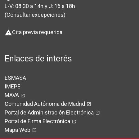
L-V: 08:30 a 14h y J: 16 a 18h
(Consultar excepciones
)
Cita previa requerida
warning
Enlaces de interés
ESMASA
IMEPE
MAVA
Comunidad Autónoma de Madrid
Portal de Administración Electrónica
Portal de Firma Electrónica
Mapa Web