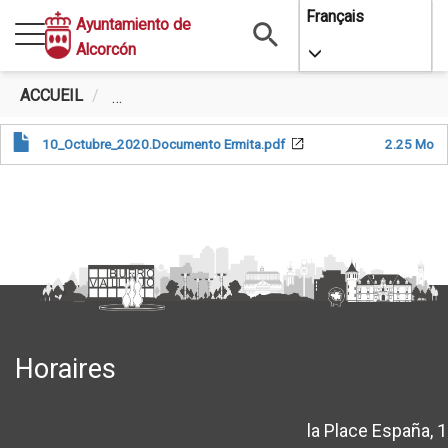
Aller
Français
Ayuntamiento de
au
Alcorcón
Toggle Dropdo
contenu
principal
ACCUEIL
OCTUBRE 2020. LA ERMITA DE NUESTRA SR
10_Octubre_2020.Documento Ermita.pdf
2.25 Mo
Horaires
la Place España, 1
location_sur