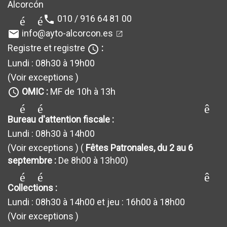
Alcorcón
010 / 916 64 81 00
téléphone
info@ayto-alcorcon.es
email
Registre et registre
:
query_builder
Lundi : 08h30 à 19h00
(Voir exceptions
)
OMIC :
MF de 10h à 13h
query_builder
générateur_de requêt
Bureau d'attention fiscale :
Lundi : 08h30 à 14h00
(Voir exceptions
) (
Fêtes Patronales, du 2 au 6
septembre :
De 8h00 à 13h00)
générateur_de requêt
Collections :
Lundi : 08h30 à 14h00 et jeu : 16h00 à 18h00
(Voir exceptions
)