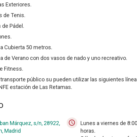
s Exteriores.
s de Tenis.
 de Pádel.
ones.
a Cubierta 50 metros.
a de Verano con dos vasos de nado y uno recreativo.
e Fitness.
 transporte público su pueden utilizar las siguientes lín
NFE estación de Las Retamas.
o
schedule
eban Márquez, s/n, 28922,
Lunes a viernes de 8:00
n, Madrid
horas.