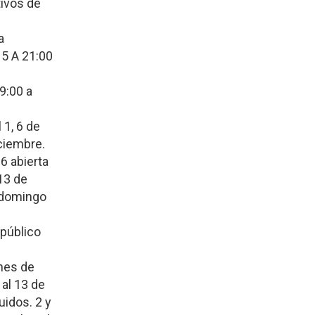
ivos de
a
15 A 21:00
9:00 a
 1, 6 de
iciembre.
6 abierta
13 de
 domingo
 público
nes de
al 13 de
idos. 2 y