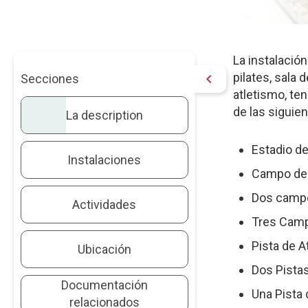
La
La instalació
pilates, sala 
chevron_right
Secciones
descr
atletismo, ten
de las siguien
La description
Estadio de
Instalaciones
Campo de F
Dos campos
Actividades
Tres Campo
Pista de A
Ubicación
Dos Pistas
Documentación
Una Pista 
relacionados