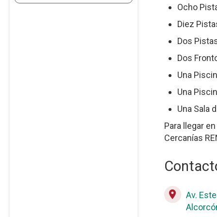
Ocho Pista
Diez Pista
Dos Pistas
Dos Front
Una Piscin
Una Piscin
Una Sala d
Para llegar en
Cercanías RE
Contact
place
Av. Est
Alcorcó