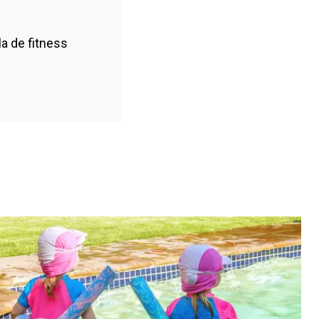
Verano con 2
número 4,5 y 10
vasos de nado y
tiene luz.
la de fitness
un vaso
Una Pista
pequeños
Patinaje
Sala de pesas.
Sala de
actividades
dirigidas.