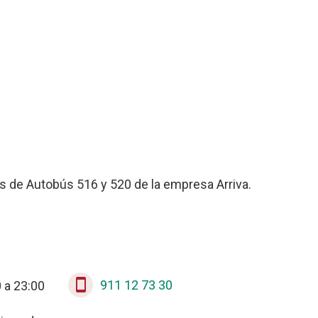
eas de Autobús 516 y 520 de la empresa Arriva.
stay_current_portrait
911 12 73 30
 a 23:00