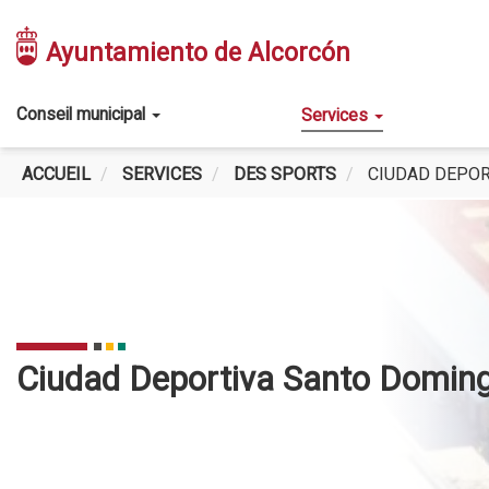
Aller
au
Ayuntamiento de Alcorcón
contenu
principal
Main
Conseil municipal
Services
navigation
ACCUEIL
SERVICES
DES SPORTS
CIUDAD DEPOR
Ciudad Deportiva Santo Domin