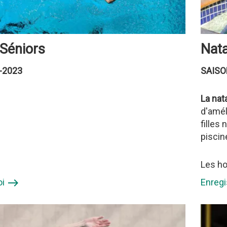
 Séniors
Nata
-2023
SAISO
La nat
d'amél
filles
piscin
Les ho
oi
Enregi
east