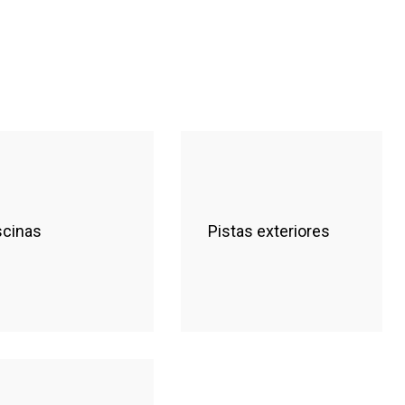
scinas
Pistas exteriores
Siete Pistas
Piscina Cubierta
Fútbol Sala de
Piscina de
las que la