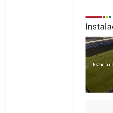
Instal
Insta
Estadio de