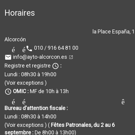
Horaires
la Place España, 1
location_sur
Alcorcón
010 / 916 64 81 00
téléphone
info@ayto-alcorcon.es
email
Registre et registre
:
query_builder
Lundi : 08h30 à 19h00
(Voir exceptions
)
OMIC :
MF de 10h à 13h
query_builder
générateur_de requêt
Bureau d'attention fiscale :
Lundi : 08h30 à 14h00
(Voir exceptions
) (
Fêtes Patronales, du 2 au 6
septembre :
De 8h00 à 13h00)