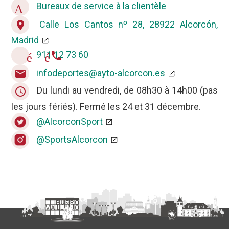
Bureaux de service à la clientèle
Accueil
Calle Los Cantos nº 28, 28922 Alcorcón,
location_on
Madrid
911 12 73 60
téléphone
infodeportes@ayto-alcorcon.es
email
Du lundi au vendredi, de 08h30 à 14h00 (pas
query_builder
les jours fériés). Fermé les 24 et 31 décembre.
@AlcorconSport
@SportsAlcorcon