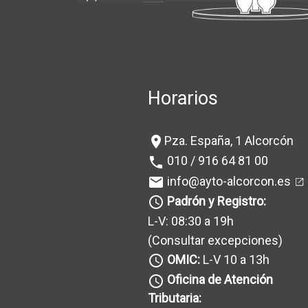
Horarios
Pza. España, 1 Alcorcón
location_on
010 / 916 64 81 00
phone
info@ayto-alcorcon.es
mail
Padrón y Registro:
query_builder
L-V: 08:30 a 19h
(Consultar excepciones
)
OMIC:
L-V 10 a 13h
query_builder
Oficina de Atención
query_builder
Tributaria: