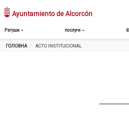
Перейти
до
Ayuntamiento de Alcorcón
основного
вмісту
Main
Ратуша
послуги
Ф
navigation
ГОЛОВНА
ACTO INSTITUCIONAL