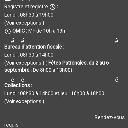
Registre et registre
:
query_builder
Lundi : 08h30 à 19h00
(Voir exceptions
)
OMIC :
MF de 10h à 13h
query_builder
générateur_de requêt
Bureau d'attention fiscale :
Lundi : 08h30 à 14h00
(Voir exceptions
) (
Fêtes Patronales, du 2 au 6
septembre :
De 8h00 à 13h00)
générateur_de requêt
Collections :
Lundi : 08h30 à 14h00 et jeu : 16h00 à 18h00
(Voir exceptions
)
Rendez-vous
avertissement
requis