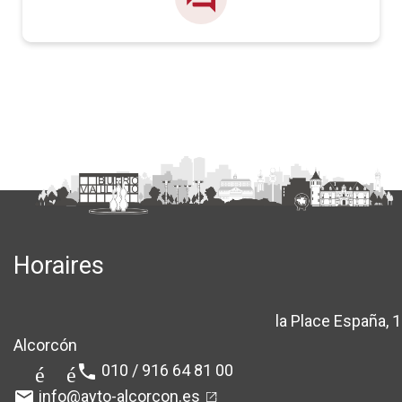
Horaires
la Place España, 1
location_sur
Alcorcón
010 / 916 64 81 00
téléphone
info@ayto-alcorcon.es
email