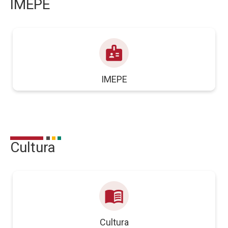
IMEPE
badge
IMEPE
Cultura
menu_book
Cultura