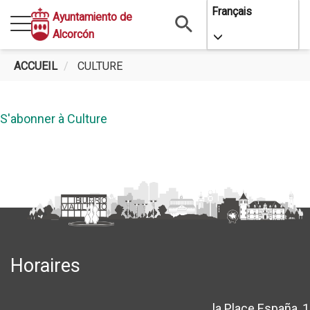
Aller
Français
Ayuntamiento de
au
Alcorcón
Toggle Dropdo
contenu
principal
ACCUEIL
CULTURE
S'abonner à Culture
Horaires
la Place España, 1
location_sur