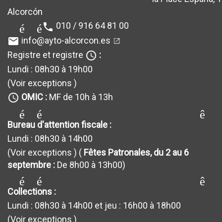
Alcorcón
010 / 916 64 81 00
téléphone
info@ayto-alcorcon.es
email
Registre et registre
:
query_builder
Lundi : 08h30 à 19h00
(Voir exceptions
)
OMIC :
MF de 10h à 13h
query_builder
générateur_de requêt
Bureau d'attention fiscale :
Lundi : 08h30 à 14h00
(Voir exceptions
) (
Fêtes Patronales, du 2 au 6
septembre :
De 8h00 à 13h00)
générateur_de requêt
Collections :
Lundi : 08h30 à 14h00 et jeu : 16h00 à 18h00
(Voir exceptions
)