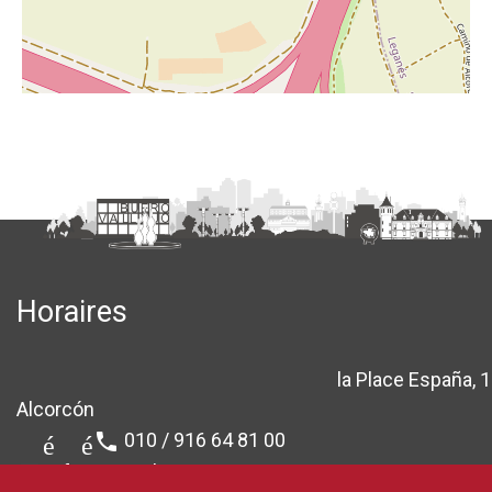
Horaires
la Place España, 1
location_sur
Alcorcón
010 / 916 64 81 00
téléphone
info@ayto-alcorcon.es
email