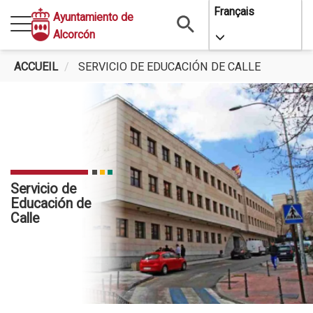
Aller
Français
Ayuntamiento de
au
Alcorcón
Toggle Dropdo
contenu
principal
ACCUEIL
SERVICIO DE EDUCACIÓN DE CALLE
Servicio de
Educación de
Calle