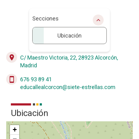
Secciones
chevron_right
Ubicación
place
C/ Maestro Victoria, 22, 28923 Alcorcón,
La
Madrid
description
stay_current_portrait
676 93 89 41
educallealcorcon@siete-estrellas.com
Ubicación
+