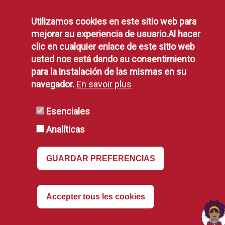
Registre et registre
:
query_builder
Lundi : 08h30 à 19h00
Utilizamos cookies en este sitio web para
mejorar su experiencia de usuario.Al hacer
(Voir exceptions
)
clic en cualquier enlace de este sitio web
OMIC :
MF de 10h à 13h
query_builder
usted nos está dando su consentimiento
générateur_de requêt
para la instalación de las mismas en su
Bureau d'attention fiscale :
navegador.
En savoir plus
Lundi : 08h30 à 14h00
(Voir exceptions
) (
Fêtes Patronales, du 2 au 6
Esenciales
septembre :
De 8h00 à 13h00)
Analíticas
générateur_de requêt
Collections :
Lundi : 08h30 à 14h00 et jeu : 16h00 à 18h00
GUARDAR PREFERENCIAS
(Voir exceptions
)
Retirer le cons
Accepter tous les cookies
Rendez-vous
avertissement
requis