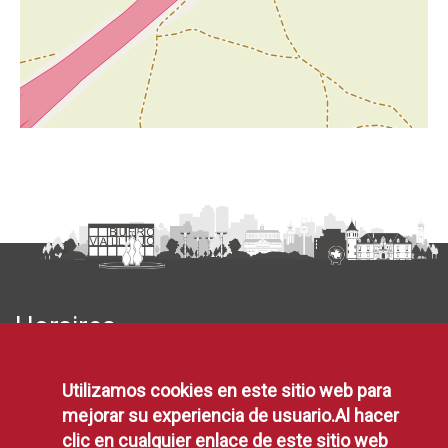
Horaires
la Place España, 1
location_sur
Utilizamos cookies en este sitio web para
Alcorcón
mejorar su experiencia de usuario.Al hacer
clic en cualquier enlace de este sitio web
010 / 916 64 81 00
téléphone