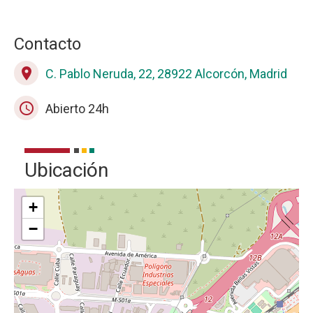
Contacto
place
C. Pablo Neruda, 22, 28922 Alcorcón, Madrid
schedule
Abierto 24h
Ubicación
+
−