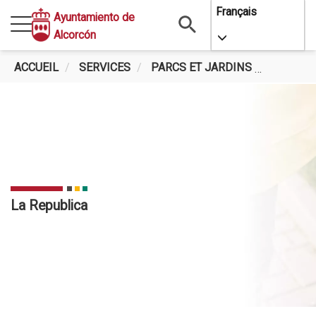
Aller
Français
Ayuntamiento de
au
Alcorcón
Toggle Dropdo
contenu
principal
ACCUEIL
SERVICES
PARCS ET JARDINS
LA REPU
La Republica