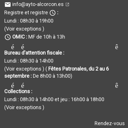
info@ayto-alcorcon.es
email
Registre et registre
:
query_builder
Lundi : 08h30 à 19h00
(Voir exceptions
)
OMIC :
MF de 10h à 13h
query_builder
générateur_de requêt
Bureau d'attention fiscale :
Lundi : 08h30 à 14h00
(Voir exceptions
) (
Fêtes Patronales, du 2 au 6
septembre :
De 8h00 à 13h00)
générateur_de requêt
Collections :
Lundi : 08h30 à 14h00 et jeu : 16h00 à 18h00
(Voir exceptions
)
Rendez-vous
avertissement