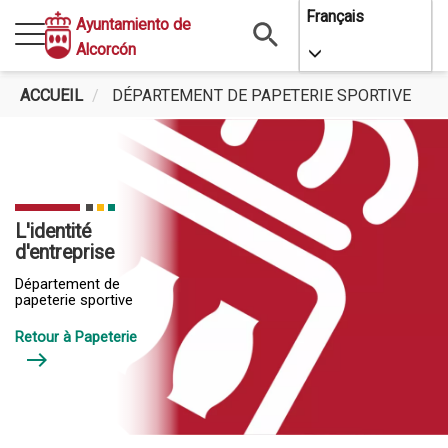
Aller
Français
Ayuntamiento de
au
Alcorcón
Toggle Dropdo
contenu
principal
ACCUEIL
DÉPARTEMENT DE PAPETERIE SPORTIVE
L'identité
d'entreprise
Département de
papeterie sportive
Retour à Papeterie
east