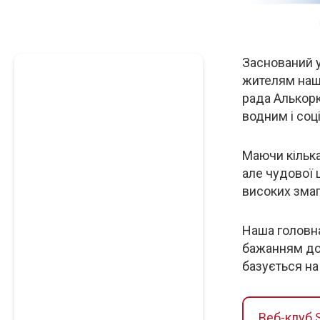
Заснований у
Опис
жителям нашо
рада Алькорк
водним і соц
Маючи кілька
але чудової 
високих змаг
Наша головна
бажанням дос
базується на 
Веб-клуб 