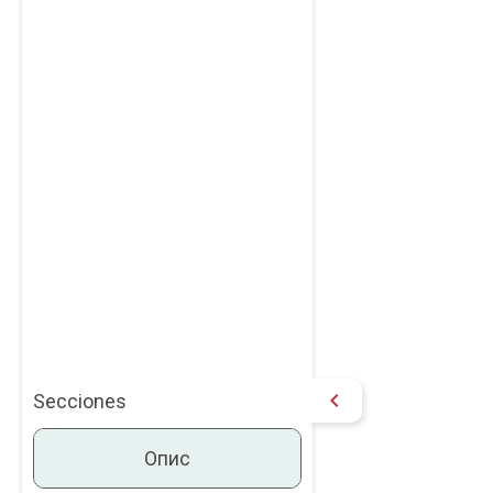
chevron_right
Secciones
Опис