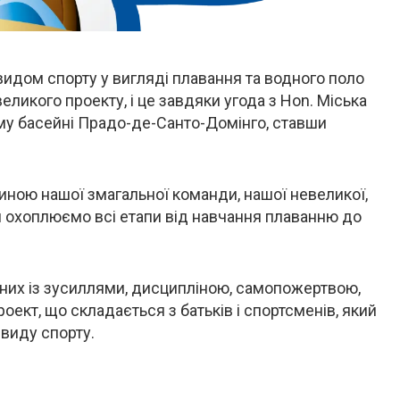
видом спорту у вигляді плавання та водного поло
еликого проекту, і це завдяки угода з Hon. Міська
му басейні Прадо-де-Санто-Домінго, ставши
иною нашої змагальної команди, нашої невеликої,
 охоплюємо всі етапи від навчання плаванню до
аних із зусиллями, дисципліною, самопожертвою,
ект, що складається з батьків і спортсменів, який
 виду спорту.