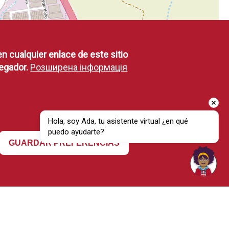
en cualquier enlace de este sitio
egador.
Розширена інформація
Hola, soy Ada, tu asistente virtual ¿en qué 
puedo ayudarte?
Revocar consentimiento
GUARDAR PREFERENCIAS