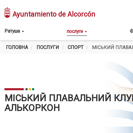
Перейти
до
Ayuntamiento de Alcorcón
основного
вмісту
Main
Ратуша
Ф
послуги
navigation
ГОЛОВНА
ПОСЛУГИ
СПОРТ
МІСЬКИЙ ПЛАВА
МІСЬКИЙ ПЛАВАЛЬНИЙ КЛУ
АЛЬКОРКОН