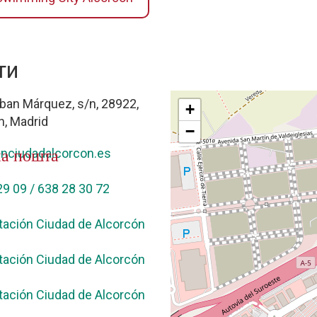
ти
eban Márquez, s/n, 28922,
+
n, Madrid
−
на пошта
nciudadalcorcon.es
29 09 / 638 28 30 72
tación Ciudad de Alcorcón
tación Ciudad de Alcorcón
tación Ciudad de Alcorcón