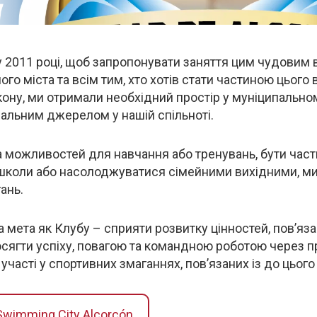
 2011 році, щоб запропонувати заняття цим чудовим 
го міста та всім тим, хто хотів стати частиною цього в
ону, ми отримали необхідний простір у муніципально
іальним джерелом у нашій спільноті.
 можливостей для навчання або тренувань, бути част
школи або насолоджуватися сімейними вихідними, ми
ань.
 мета як Клубу – сприяти розвитку цінностей, пов’яз
ягти успіху, повагою та командною роботою через про
участі у спортивних змаганнях, пов’язаних із до цього
Swimming City Alcorcón