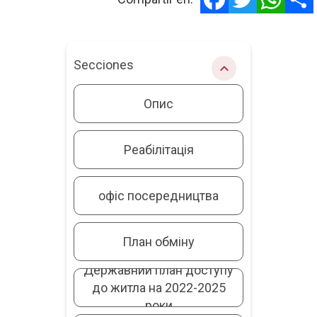
Secciones
chevron_right
Опис
Реабілітація
офіс посередництва
План обміну
Державний план доступу
до житла на 2022-2025
роки