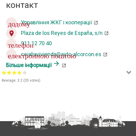
контакт
Управління ЖКГ і кооперації
додому
Plaza de los Reyes de España, s/n
location_on
911 12 70 40
телефон
cejaliavivienda@ayto-alcorcon.es
електронною поштою
arrow_forward
Більше інформації
Average:
3.2
(
35
votes)