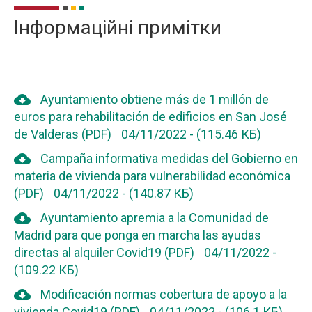
Інформаційні примітки
cloud_download
Ayuntamiento obtiene más de 1 millón de
euros para rehabilitación de edificios en San José
de Valderas (PDF)
04/11/2022
-
(115.46 КБ)
cloud_download
Campaña informativa medidas del Gobierno en
materia de vivienda para vulnerabilidad económica
(PDF)
04/11/2022
-
(140.87 КБ)
cloud_download
Ayuntamiento apremia a la Comunidad de
Madrid para que ponga en marcha las ayudas
directas al alquiler Covid19 (PDF)
04/11/2022
-
(109.22 КБ)
cloud_download
Modificación normas cobertura de apoyo a la
vivienda Covid19 (PDF)
04/11/2022
-
(106.1 КБ)