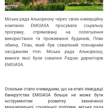
Міська рада Алькоркону через свою комерційну
компанію EMGIASA просувала соціальну
програму, спрямовану на полегшення
використання та проживання будинків, План
обміну, План, який був схвалений пленарним
засіданням Hon. Міська рада Алькоркону,
вимоги якої були схвалені Радою директорів
EMGIASA.
Оскільки стало очевидним, що на етапі ліквідації
банкрутства EMGIASA більше не може бути
інструментом розвитку зазначеної
муніципальної соціальної політики, міська рада