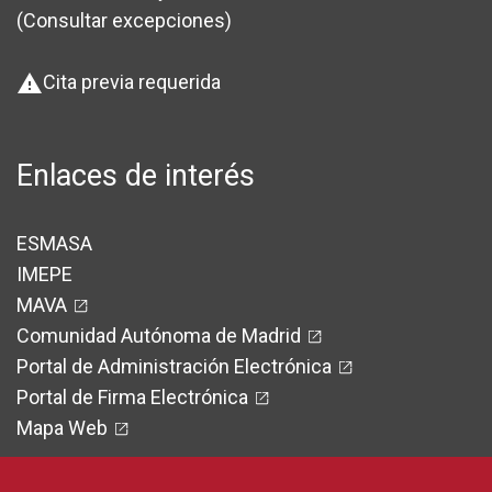
(Consultar excepciones
)
Cita previa requerida
warning
Enlaces de interés
ESMASA
IMEPE
MAVA
Comunidad Autónoma de Madrid
Portal de Administración Electrónica
Portal de Firma Electrónica
Mapa Web