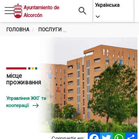
Перейти
Українська
Ayuntamiento de
до
Alcorcón
Toggle Dropdo
основного
вмісту
ГОЛОВНА
ПОСЛУГИ
СОЦІАЛЬНЕ ЗАБЕЗПЕЧЕННЯ
місце
проживання
Управління ЖКГ та
east
кооперації
Facebook
Twitter
Whats
Compartir en: