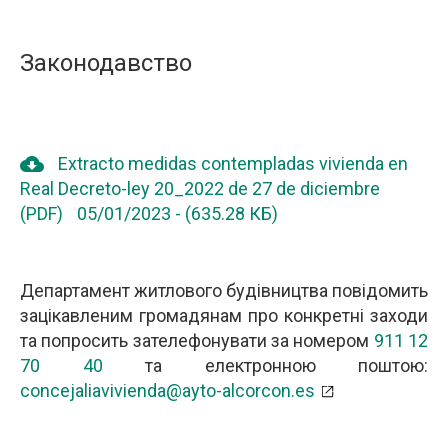
Законодавство
cloud_download
Extracto medidas contempladas vivienda en
Real Decreto-ley 20_2022 de 27 de diciembre
(PDF)
05/01/2023
-
(635.28 КБ)
Департамент житлового будівництва повідомить
зацікавленим громадянам про конкретні заходи
та попросить зателефонувати за номером
911 12
70 40
та електронною поштою:
concejaliavivienda@ayto-alcorcon.es