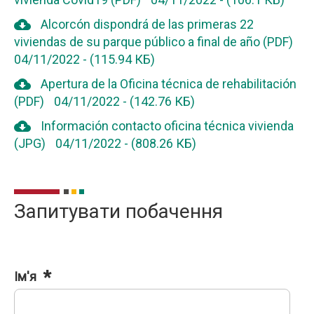
cloud_download
Alcorcón dispondrá de las primeras 22
viviendas de su parque público a final de año (PDF)
04/11/2022
-
(115.94 КБ)
cloud_download
Apertura de la Oficina técnica de rehabilitación
(PDF)
04/11/2022
-
(142.76 КБ)
cloud_download
Información contacto oficina técnica vivienda
(JPG)
04/11/2022
-
(808.26 КБ)
Запитувати побачення
Ім'я