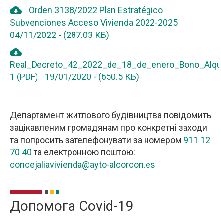
cloud_download
Orden 3138/2022 Plan Estratégico
Subvenciones Acceso Vivienda 2022-2025
04/11/2022
-
(287.03 КБ)
cloud_download
Real_Decreto_42_2022_de_18_de_enero_Bono_Alqui
1 (PDF)
19/01/2020
-
(650.5 КБ)
Департамент житлового будівництва повідомить
зацікавленим громадянам про конкретні заходи
та попросить зателефонувати за номером
911 12
70 40
та електронною поштою:
concejaliavivienda@ayto-alcorcon.es
Допомога Covid-19