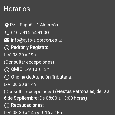
Horarios
Pza. España, 1 Alcorcón
location_on
010 / 916 64 81 00
phone
info@ayto-alcorcon.es
mail
Padrón y Registro:
query_builder
L-V: 08:30 a 19h
(Consultar excepciones
)
OMIC:
L-V 10 a 13h
query_builder
Oficina de Atención Tributaria:
query_builder
L-V: 08:30 a 14h
(Consultar excepciones
) (
Fiestas Patronales, del 2 al
6 de Septiembre:
De 08:00 a 13:00 horas)
Recaudaciones:
query_builder
L-V: 08:30 a 14h y J: 16 a 18h