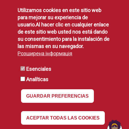
Utilizamos cookies en este sitio web
Legal
para mejorar su experiencia de
usuario.Al hacer clic en cualquier enlace
de este sitio web usted nos está dando
Protección de Datos
su consentimiento para la instalación de
Política de Privacidad
las mismas en su navegador.
Aviso Legal
Розширена інформація
Disponibilidad
Declaración de Accesibilidad
Esenciales
Política de Cookies
Analíticas
RSS
GUARDAR PREFERENCIAS
RSS
Revocar
ACEPTAR TODAS LAS COOKIES