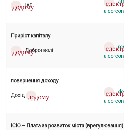
atten
електр
ІАЕ
додому
alcorcon.e
Приріст капіталу
rent
електр
Доброї волі
додому
alcorcon.e
повернення доходу
devo
електр
Дохід
додому
alcorcon.e
ICIO – Плата за розвиток міста (врегулювання)