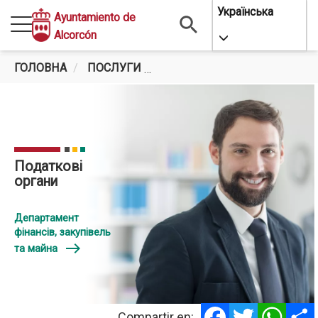
Перейти
Українська
Ayuntamiento de
до
Alcorcón
Toggle Dropdo
основного
вмісту
ГОЛОВНА
ПОСЛУГИ
ЕКОНОМІКА ТА КАЗНАЧЕЙС
Податкові
органи
Департамент
фінансів, закупівель
east
та майна
Facebook
Twitter
Whats
Compartir en: