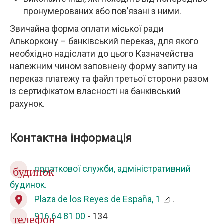
пронумерованих або пов’язані з ними.
Звичайна форма оплати міської ради
Алькоркону – банківський переказ, для якого
необхідно надіслати до цього Казначейства
належним чином заповнену форму запиту на
переказ платежу та файл третьої сторони разом
із сертифікатом власності на банківський
рахунок.
Контактна інформація
податкової служби, адміністративний
будинок
будинок.
Plaza de los Reyes de España, 1
.
location_on
916 64 81
00
- 134
телефон