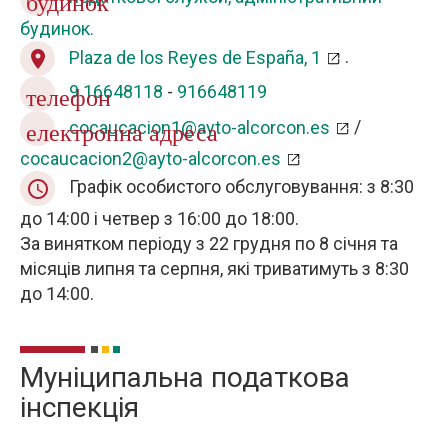
будинок.
Plaza de los Reyes de España, 1
.
location_on
9
16648118
-
916648119
телефон
cocaucacion1@ayto-alcorcon.es
/
електронна адреса
cocaucacion2@ayto-alcorcon.es
Графік особистого обслуговування: з 8:30
query_builder
до 14:00 і четвер з 16:00 до 18:00.
За винятком періоду з 22 грудня по 8 січня та
місяців липня та серпня, які триватимуть з 8:30
до 14:00.
Муніципальна податкова
інспекція