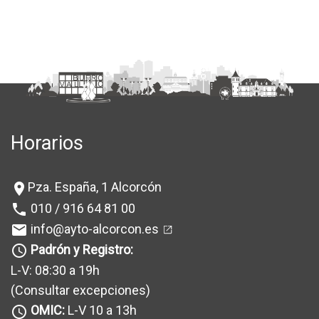
Horarios
Pza. España, 1 Alcorcón
location_on
010 / 916 64 81 00
phone
info@ayto-alcorcon.es
mail
Padrón y Registro:
query_builder
L-V: 08:30 a 19h
(Consultar excepciones
)
OMIC:
L-V 10 a 13h
query_builder