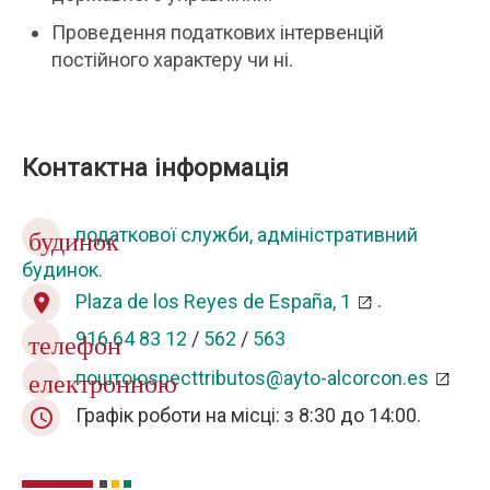
Проведення податкових інтервенцій
постійного характеру чи ні.
Контактна інформація
податкової служби, адміністративний
будинок
будинок.
Plaza de los Reyes de España, 1
.
location_on
916 64 83 12
/
562
/
563
телефон
поштоюspecttributos@ayto-alcorcon.es
електронною
Графік роботи на місці: з 8:30 до 14:00.
query_builder