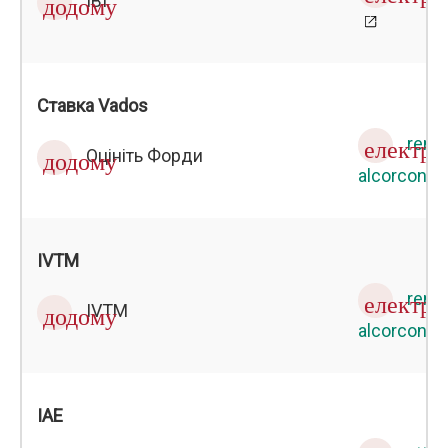
IBI
додому
Ставка Vados
rent
електр
Оцініть Форди
додому
alcorcon.e
IVTM
rent
електр
IVTM
додому
alcorcon.e
ІАЕ