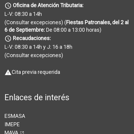
Oficina de Atención Tributaria:
query_builder
L-V: 08:30 a 14h
(Consultar excepciones
) (
Fiestas Patronales, del 2 al
6 de Septiembre:
De 08:00 a 13:00 horas)
Recaudaciones:
query_builder
L-V: 08:30 a 14h y J: 16 a 18h
(Consultar excepciones
)
Cita previa requerida
warning
Enlaces de interés
ESMASA
IMEPE
MAVA