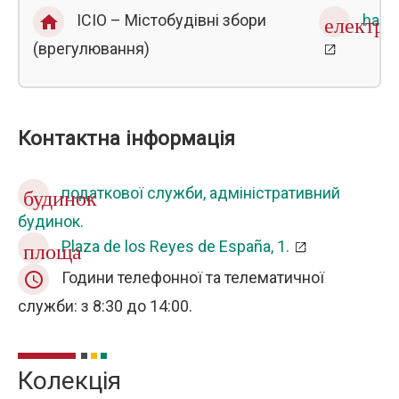
ICIO – Містобудівні збори
haci
home
електр
(врегулювання)
Контактна інформація
податкової служби, адміністративний
будинок
будинок.
Plaza de los Reyes de España, 1.
площа
Години телефонної та телематичної
query_builder
служби: з 8:30 до 14:00.
Колекція