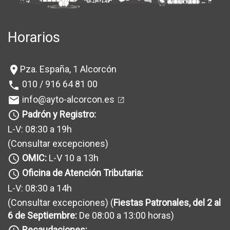
Horarios
Pza. España, 1 Alcorcón
location_on
010 / 916 64 81 00
phone
info@ayto-alcorcon.es
mail
Padrón y Registro:
query_builder
L-V: 08:30 a 19h
(Consultar excepciones
)
OMIC:
L-V 10 a 13h
query_builder
Oficina de Atención Tributaria:
query_builder
L-V: 08:30 a 14h
(Consultar excepciones
) (
Fiestas Patronales, del 2 al
6 de Septiembre:
De 08:00 a 13:00 horas)
Recaudaciones: