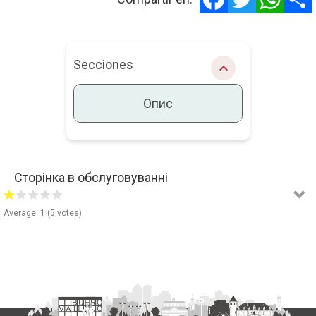
Secciones
chevron_right
Опис
Сторінка в обслуговуванні
Опис
Average:
1
(
5
votes)