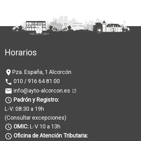
Horarios
Pza. España, 1 Alcorcón
location_on
010 / 916 64 81 00
phone
info@ayto-alcorcon.es
mail
Padrón y Registro:
query_builder
L-V: 08:30 a 19h
(Consultar excepciones
)
OMIC:
L-V 10 a 13h
query_builder
Oficina de Atención Tributaria:
query_builder