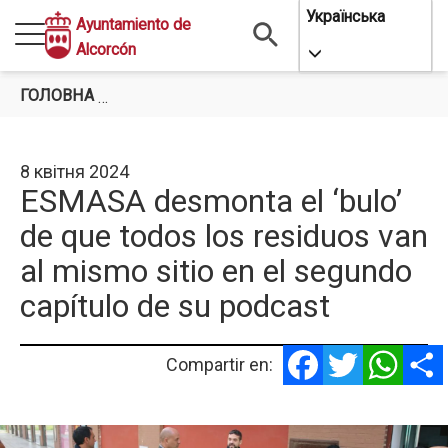
Перейти
Українська
Ayuntamiento de
до
Alcorcón
Toggle Dropdo
основного
вмісту
ГОЛОВНА
ESMASA DESMONTA EL ‘BULO’ DE QUE TODO
8 квітня 2024
ESMASA desmonta el ‘bulo’
de que todos los residuos van
al mismo sitio en el segundo
capítulo de su podcast
Facebook
Twitter
Whats
Compartir en: