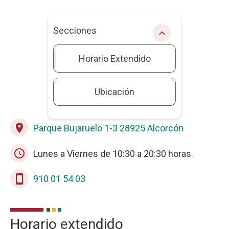
Secciones
chevron_right
Horario Extendido
Ubicación
place
Parque Bujaruelo 1-3 28925 Alcorcón
Опис
schedule
Lunes a Viernes de 10:30 a 20:30 horas.
stay_current_portrait
910 01 54 03
Horario extendido