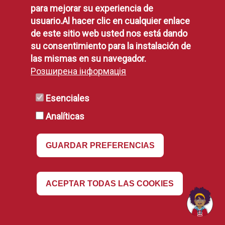
para mejorar su experiencia de
usuario.Al hacer clic en cualquier enlace
de este sitio web usted nos está dando
su consentimiento para la instalación de
Horarios
las mismas en su navegador.
Розширена інформація
Pza. España, 1 Alcorcón
location_on
Esenciales
010 / 916 64 81 00
phone
Analíticas
info@ayto-alcorcon.es
mail
Padrón y Registro:
query_builder
GUARDAR PREFERENCIAS
L-V: 08:30 a 19h
(Consultar excepciones
)
OMIC:
L-V 10 a 13h
query_builder
Revocar
ACEPTAR TODAS LAS COOKIES
Oficina de Atención Tributaria:
query_builder
L-V: 08:30 a 14h
(Consultar excepciones
) (
Fiestas Patronales, del 2 al