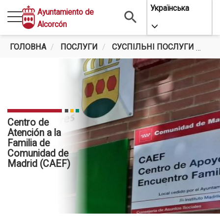
Перейти
Українська
Ayuntamiento de
до
Alcorcón
Toggle Dropdo
основного
вмісту
ГОЛОВНА
ПОСЛУГИ
СУСПІЛЬНІ ПОСЛУГИ
CEN
Centro de
Atención a la
Familia de
Comunidad de
Madrid (CAEF)