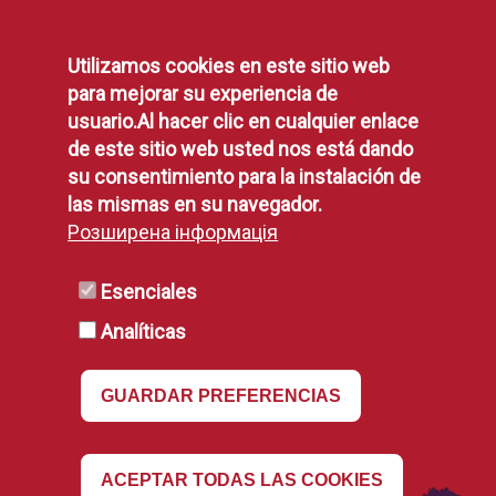
Protección de Datos
Utilizamos cookies en este sitio web
Política de Privacidad
para mejorar su experiencia de
Aviso Legal
usuario.Al hacer clic en cualquier enlace
Disponibilidad
de este sitio web usted nos está dando
Declaración de Accesibilidad
su consentimiento para la instalación de
Política de Cookies
las mismas en su navegador.
Розширена інформація
RSS
Esenciales
Analíticas
RSS
GUARDAR PREFERENCIAS
Revocar
ACEPTAR TODAS LAS COOKIES