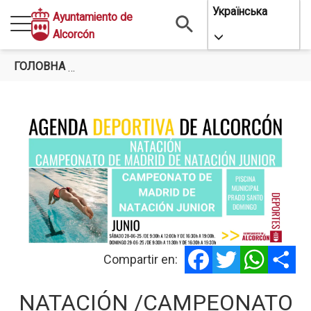
Перейти
Українська
Ayuntamiento de
до
Alcorcón
Toggle Dropdo
основного
вмісту
ГОЛОВНА
NATACIÓN /CAMPEONATO DE MADRID DE N
Facebook
Twitter
WhatsA
Sh
Compartir en:
NATACIÓN /CAMPEONATO