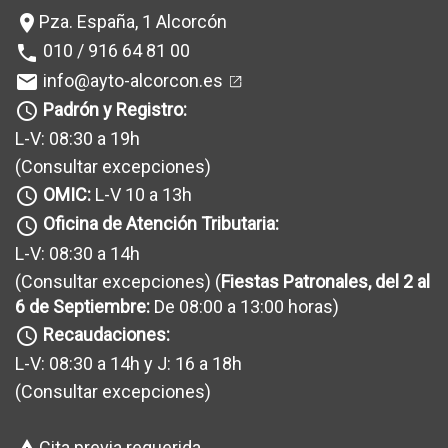
Pza. España, 1 Alcorcón
location_on
010 / 916 64 81 00
phone
info@ayto-alcorcon.es
mail
Padrón y Registro:
query_builder
L-V: 08:30 a 19h
(Consultar excepciones
)
OMIC:
L-V 10 a 13h
query_builder
Oficina de Atención Tributaria:
query_builder
L-V: 08:30 a 14h
(Consultar excepciones
) (
Fiestas Patronales, del 2 al
6 de Septiembre:
De 08:00 a 13:00 horas)
Recaudaciones:
query_builder
L-V: 08:30 a 14h y J: 16 a 18h
(Consultar excepciones
)
Cita previa requerida