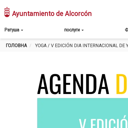
Перейти
до
Ayuntamiento de Alcorcón
основного
вмісту
Main
Ратуша
послуги
Ф
navigation
ГОЛОВНА
YOGA / V EDICIÓN DIA INTERNACIONAL DE 