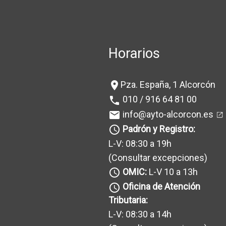
Horarios
Pza. España, 1 Alcorcón
location_on
010 / 916 64 81 00
phone
info@ayto-alcorcon.es
mail
Padrón y Registro:
query_builder
L-V: 08:30 a 19h
(Consultar excepciones
)
OMIC:
L-V 10 a 13h
query_builder
Oficina de Atención
query_builder
Tributaria:
L-V: 08:30 a 14h