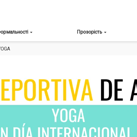
ормальності
Прозорість
YOGA