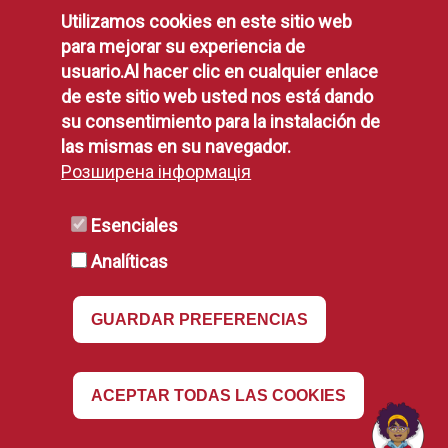
Utilizamos cookies en este sitio web
Política de Privacidad
para mejorar su experiencia de
Aviso Legal
usuario.Al hacer clic en cualquier enlace
Disponibilidad
de este sitio web usted nos está dando
Declaración de Accesibilidad
su consentimiento para la instalación de
Política de Cookies
las mismas en su navegador.
Розширена інформація
RSS
Esenciales
Analíticas
RSS
GUARDAR PREFERENCIAS
Revocar
ACEPTAR TODAS LAS COOKIES