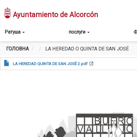
Перейти
до
Ayuntamiento de Alcorcón
основного
вмісту
Main
Ратуша
послуги
Ф
navigation
ГОЛОВНА
LA HEREDAD O QUINTA DE SAN JOSÉ
LA HEREDAD QUINTA DE SAN JOSÉ 2.pdf