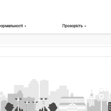
ормальності
Прозорість