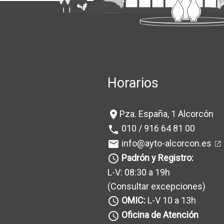
Horarios
Pza. España, 1 Alcorcón
location_on
010 / 916 64 81 00
phone
info@ayto-alcorcon.es
mail
Padrón y Registro:
query_builder
L-V: 08:30 a 19h
(Consultar excepciones
)
OMIC:
L-V 10 a 13h
query_builder
Oficina de Atención
query_builder