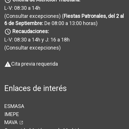
L-V: 08:30 a 14h
(Consultar excepciones
) (
Fiestas Patronales, del 2 al
6 de Septiembre:
De 08:00 a 13:00 horas)
Recaudaciones:
query_builder
L-V: 08:30 a 14h y J: 16 a 18h
(Consultar excepciones
)
Cita previa requerida
warning
Enlaces de interés
ESMASA
IMEPE
MAVA