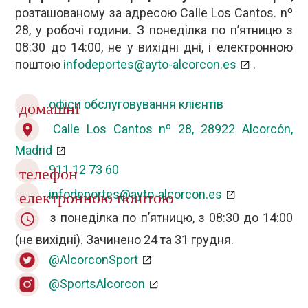
розташованому за адресою Calle Los Cantos. nº
28, у робочі години. З понеділка по п’ятницю з
08:30 до 14:00, не у вихідні дні, і електронною
поштою
infodeportes@ayto-alcorcon.es
.
офіси обслуговування клієнтів
домашні
Calle Los Cantos nº 28, 28922 Alcorcón,
location_on
Madrid
911 12 73 60
телефон
infodeportes@ayto-alcorcon.es
електронною поштою
з понеділка по п’ятницю, з 08:30 до 14:00
query_builder
(не вихідні). Зачинено 24 та 31 грудня.
@AlcorconSport
@SportsAlcorcon