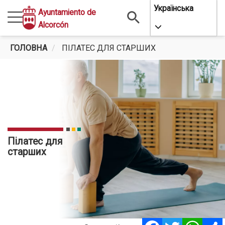
Перейти
Українська
Ayuntamiento de
до
Alcorcón
Toggle Dropdo
основного
вмісту
ГОЛОВНА
ПІЛАТЕС ДЛЯ СТАРШИХ
Пілатес для
старших
Facebook
Twitter
Whats