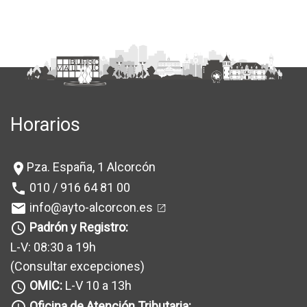
Horarios
Pza. España, 1 Alcorcón
location_on
010 / 916 64 81 00
phone
info@ayto-alcorcon.es
mail
Padrón y Registro:
query_builder
L-V: 08:30 a 19h
(Consultar excepciones
)
OMIC:
L-V 10 a 13h
query_builder
Oficina de Atención Tributaria:
query_builder