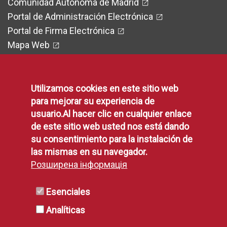
Comunidad Autónoma de Madrid
Portal de Administración Electrónica
Portal de Firma Electrónica
Mapa Web
Utilizamos cookies en este sitio web
Legal
para mejorar su experiencia de
usuario.Al hacer clic en cualquier enlace
de este sitio web usted nos está dando
Protección de Datos
su consentimiento para la instalación de
Política de Privacidad
las mismas en su navegador.
Aviso Legal
Розширена інформація
Disponibilidad
Declaración de Accesibilidad
Esenciales
Política de Cookies
Analíticas