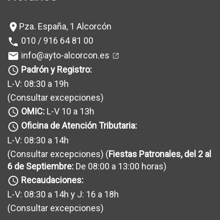
Pza. España, 1 Alcorcón
location_on
010 / 916 64 81 00
phone
info@ayto-alcorcon.es
mail
Padrón y Registro:
query_builder
L-V: 08:30 a 19h
(Consultar excepciones
)
OMIC:
L-V 10 a 13h
query_builder
Oficina de Atención Tributaria:
query_builder
L-V: 08:30 a 14h
(Consultar excepciones
) (
Fiestas Patronales, del 2 al
6 de Septiembre:
De 08:00 a 13:00 horas)
Recaudaciones:
query_builder
L-V: 08:30 a 14h y J: 16 a 18h
(Consultar excepciones
)