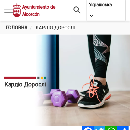
Перейти
Українська
Ayuntamiento de
до
Alcorcón
Toggle Dropdo
основного
вмісту
ГОЛОВНА
КАРДІО ДОРОСЛІ
Кардіо Дорослі
Facebook
Twitter
Whats