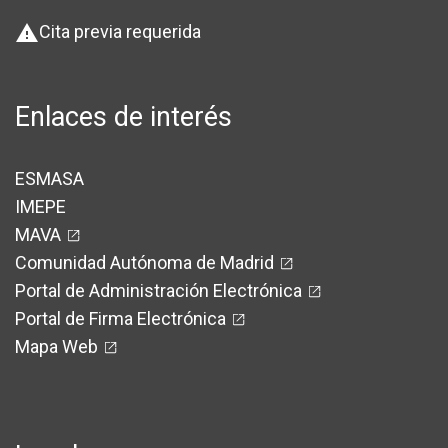
Cita previa requerida
warning
Enlaces de interés
ESMASA
IMEPE
MAVA
Comunidad Autónoma de Madrid
Portal de Administración Electrónica
Portal de Firma Electrónica
Mapa Web