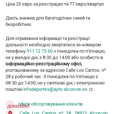
Ціна 20 євро за реєстрацію та 77 євро/квартал.
Діють знижки для багатодітних сімей та
безробітних.
Для отримання інформації та реєстрації
діяльності необхідно звертатися за номером
телефону
911 12 73 60
з понеділка по п’ятницю,
не у вихідні дні, з 8:30 до 14:00 або особисто в
інформаційно-реєстраційному офісі,
розташованому за адресою Calle Los Cantos. nº
28 у робочий час. З понеділка по п’ятницю з
08:30 до 14:00, не у святкові дні, і електронною
поштою
infodeportes@ayto-alcorcon.es
.
офіси обслуговування клієнтів
домашні
Calle Los Cantos nº 28, 28922 Alcorcón,
location_on