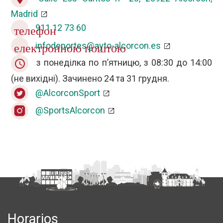
Madrid
911 12 73 60
телефон
infodeportes@ayto-alcorcon.es
електронною поштою
з понеділка по п’ятницю, з 08:30 до 14:00
query_builder
(не вихідні). Зачинено 24 та 31 грудня.
@AlcorconSport
@SportsAlcorcon
Horarios